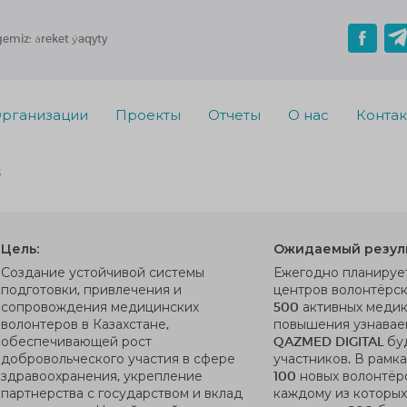
gemiz: áreket ýaqyty
рганизации
Проекты
Отчеты
О нас
Конта
S
Цель:
Ожидаемый резуль
Создание устойчивой системы
Ежегодно планирует
подготовки, привлечения и
центров волонтёрск
сопровождения медицинских
500 активных медик
волонтеров в Казахстане,
повышения узнавае
обеспечивающей рост
QAZMED DIGITAL буд
добровольческого участия в сфере
участников. В рамк
здравоохранения, укрепление
100 новых волонтёро
партнерства с государством и вклад
каждому из которых