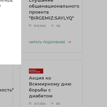
слушание
онтера,
е
общенационального
проекта
"BIRGEMIZ:SAYLYQ"
01.12.2024
516
ЧИТАТЬ ПОДРОБНЕЕ
Акция ко
Всемирному дню
ость"
борьбы с
диабетом
24.11.2024
621