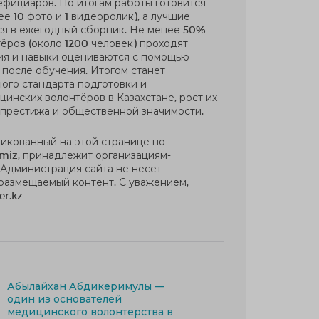
ефициаров. По итогам работы готовится
е 10 фото и 1 видеоролик), а лучшие
ся в ежегодный сборник. Не менее 50%
ёров (около 1200 человек) проходят
ния и навыки оцениваются с помощью
 после обучения. Итогом станет
ого стандарта подготовки и
инских волонтёров в Казахстане, рост их
 престижа и общественной значимости.
ликованный на этой странице по
miz, принадлежит организациям-
 Администрация сайта не несет
 размещаемый контент. С уважением,
er.kz
Абылайхан Абдикеримулы —
один из основателей
медицинского волонтерства в