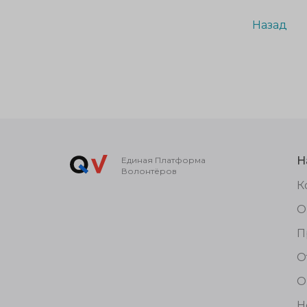
Назад
Н
Единая Платформа
Волонтёров
К
О
П
О
О
Н