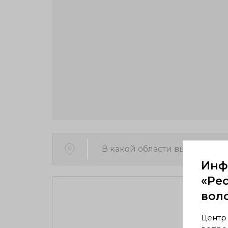
В какой области вы находите
Инф
«Ре
вол
Пр
Центр