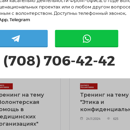
зни"
"Med.Volunteer"
ам касательно деятельности Фронт-офиса, о Годе вол
щенациональных проектах или о любом другом вопрос
.12.2024
487
01.12.2024
587
ным с волонтерством. Доступны: телефонный звонок,
pp, Telegram
АТЬ ПОДРОБНЕЕ
ЧИТАТЬ ПОДРОБНЕЕ
 (708) 706-42-42
ренинг на тему
Тренинг на тему
Волонтерская
"Этика и
омощь в
конфиденциальн
едицинских
24.11.2024
625
рганизациях"