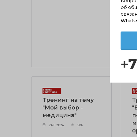
жи
вопрос
об об
01
связан
WhatsA
ЧИТ
+7
Тренинг на тему
Т
"Мой выбор -
"
медицина"
п
м
24.11.2024
586
о