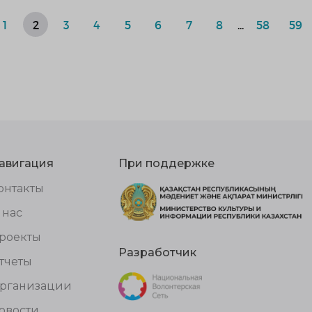
1
2
3
4
5
6
7
8
...
58
59
авигация
При поддержке
онтакты
 нас
роекты
Разработчик
тчеты
рганизации
овости