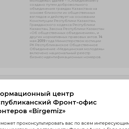
молодежь»; (далее – «Объединение»)
создано путем добровольного
объединения граждан Казахстана на
основе близости их общественных
взглядов и действует на основании
Конституции Республики Казахстан,
Гражданского кодекса Республики
Казахстан, Закона Республики Казахстан
«Об общественных объединениях», и
других нормативных правовых актов. 14
мая 2019 года Министерством юстиции
РК Республиканское Общественное
Объединение «Медицинская молодежь»
включено национальный реестр
бизнес-идентификационных номеров.
сь?
ормационный центр
спубликанский Фронт-офис
онтеров «Birgemiz»
оект "Ритм
Проект
 может проконсультировать вас по всем интересующи