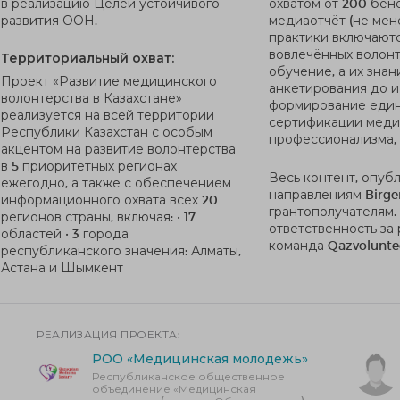
в реализацию Целей устойчивого
охватом от 200 бен
развития ООН.
медиаотчёт (не мене
практики включают
вовлечённых волонт
Территориальный охват:
обучение, а их зна
Проект «Развитие медицинского
анкетирования до и
волонтерства в Казахстане»
формирование един
реализуется на всей территории
сертификации медиц
Республики Казахстан с особым
профессионализма,
акцентом на развитие волонтерства
в 5 приоритетных регионах
Весь контент, опуб
ежегодно, а также с обеспечением
направлениям Birge
информационного охвата всех 20
грантополучателям.
регионов страны, включая: • 17
ответственность за
областей • 3 города
команда Qazvolunte
республиканского значения: Алматы,
Астана и Шымкент
РЕАЛИЗАЦИЯ ПРОЕКТА:
РОО «Медицинская молодежь»
Республиканское общественное
объединение «Медицинская