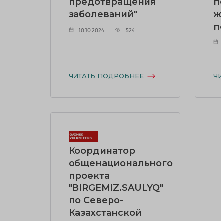
предотвращения
п
заболеваний"
ж
п
10.10.2024
524
ЧИТАТЬ ПОДРОБНЕЕ
Ч
Координатор
общенационального
проекта
"BIRGEMIZ.SAULYQ"
по Северо-
Казахстанской