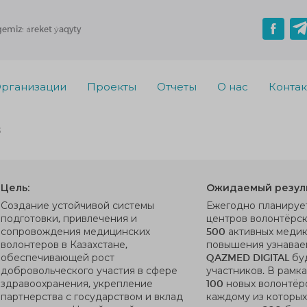
gemiz: áreket ýaqyty
рганизации
Проекты
Отчеты
О нас
Конта
S
Цель:
Ожидаемый резуль
Создание устойчивой системы
Ежегодно планирует
подготовки, привлечения и
центров волонтёрск
сопровождения медицинских
500 активных медик
волонтеров в Казахстане,
повышения узнавае
обеспечивающей рост
QAZMED DIGITAL буд
добровольческого участия в сфере
участников. В рамк
здравоохранения, укрепление
100 новых волонтёро
партнерства с государством и вклад
каждому из которых