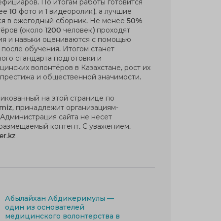
ефициаров. По итогам работы готовится
е 10 фото и 1 видеоролик), а лучшие
ся в ежегодный сборник. Не менее 50%
ёров (около 1200 человек) проходят
ния и навыки оцениваются с помощью
 после обучения. Итогом станет
ого стандарта подготовки и
инских волонтёров в Казахстане, рост их
 престижа и общественной значимости.
ликованный на этой странице по
miz, принадлежит организациям-
 Администрация сайта не несет
 размещаемый контент. С уважением,
er.kz
Абылайхан Абдикеримулы —
один из основателей
медицинского волонтерства в