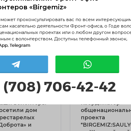
d.Volunteer"
12.10.2024
460
онтеров «Birgemiz»
.10.2024
541
 может проконсультировать вас по всем интересующи
ам касательно деятельности Фронт-офиса, о Годе вол
щенациональных проектах или о любом другом вопрос
ным с волонтерством. Доступны: телефонный звонок,
pp, Telegram
АТЬ ПОДРОБНЕЕ
ЧИТАТЬ ПОДРОБНЕЕ
 (708) 706-42-42
аши волонтёры
Координатор
осетили дом
общенациональ
рестарелых
проекта
Доброта» и
"BIRGEMIZ:SAULY