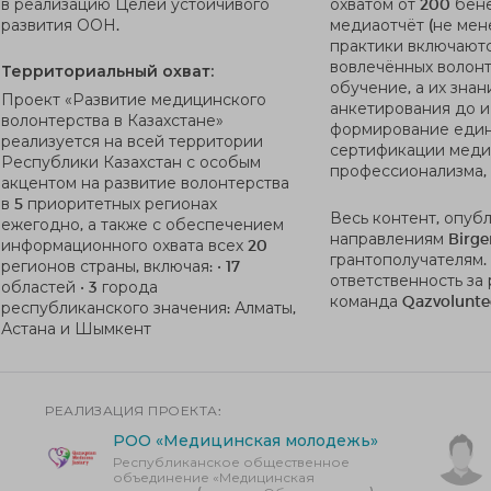
в реализацию Целей устойчивого
охватом от 200 бен
развития ООН.
медиаотчёт (не мене
практики включают
вовлечённых волонт
Территориальный охват:
обучение, а их зна
Проект «Развитие медицинского
анкетирования до и
волонтерства в Казахстане»
формирование един
реализуется на всей территории
сертификации медиц
Республики Казахстан с особым
профессионализма,
акцентом на развитие волонтерства
в 5 приоритетных регионах
Весь контент, опуб
ежегодно, а также с обеспечением
направлениям Birge
информационного охвата всех 20
грантополучателям.
регионов страны, включая: • 17
ответственность за
областей • 3 города
команда Qazvolunte
республиканского значения: Алматы,
Астана и Шымкент
РЕАЛИЗАЦИЯ ПРОЕКТА:
РОО «Медицинская молодежь»
Республиканское общественное
объединение «Медицинская