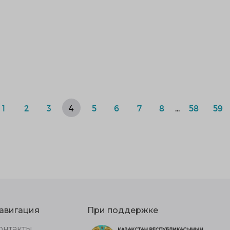
1
2
3
4
5
6
7
8
...
58
59
авигация
При поддержке
онтакты