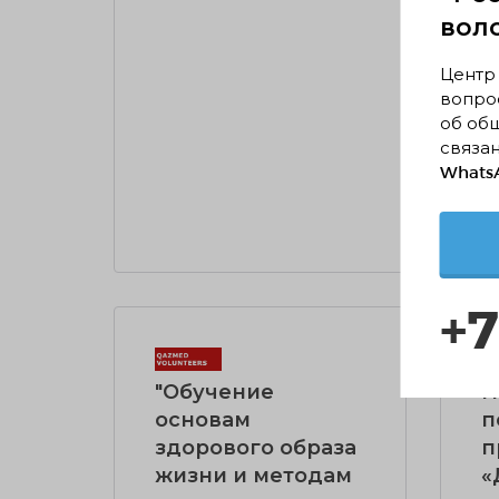
"Mе
вол
12
Центр
вопрос
об об
связан
WhatsA
ЧИТ
+7
"Обучение
Н
основам
п
здорового образа
п
жизни и методам
«