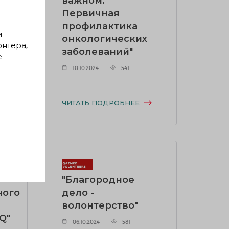
важном:
Первичная
профилактика
м
онкологических
онтера,
заболеваний"
е
10.10.2024
541
ЧИТАТЬ ПОДРОБНЕЕ
"Благородное
ного
дело -
волонтерство"
Q"
06.10.2024
581