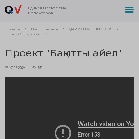
Единая Платформа
Волонтёров
Главная
Направления
QAZMED VOLUNTEERS
Проект "Бақытты әйел"
Проект "Бақытты әйел"
01.12.2024
751