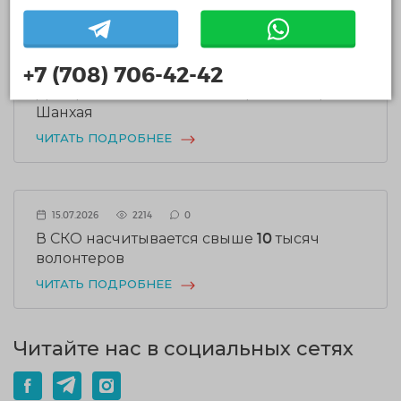
17.07.2026
1934
0
В Национальной волонтерской сети
+7 (708) 706-42-42
состоялась встреча с делегацией
Департамента социальной работы города
Шанхая
ЧИТАТЬ ПОДРОБНЕЕ
15.07.2026
2214
0
В СКО насчитывается свыше 10 тысяч
волонтеров
ЧИТАТЬ ПОДРОБНЕЕ
Читайте нас в социальных сетях