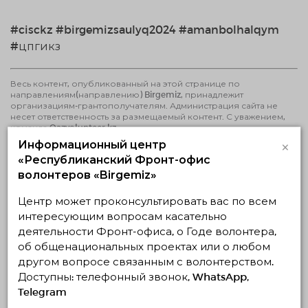
#cisckz #birgemizsaulyq2024 #amanbolhalqym
#цпгикз
Весь контент, опубликованный на этой странице по
направлениям(направлению) Birgemiz, принадлежит
организациям-грантополучателям. Администрация сайта не
несет ответственность за размещаемый контент. С уважением,
команда Qazvolunteer.kz
×
Информационный центр
«Республиканский Фронт-офис
Последние новости
волонтеров «Birgemiz»
Центр может проконсультировать вас по всем
22.07.2026
3145
0
интересующим вопросам касательно
Проводится актуализация данных
деятельности Фронт-офиса, о Годе волонтера,
неправительственных волонтерских
об общенациональных проектах или о любом
организаций Казахстана
другом вопросе связанным с волонтерством.
ЧИТАТЬ ПОДРОБНЕЕ
Доступны: телефонный звонок, WhatsApp,
Telegram