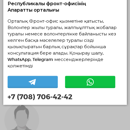
Республикалық фронт-офисінің
Ақпараттық орталығы
Орталық Фронт-офис қызметіне қатысты,
Волонтер жылы туралы, жалпыұлттық жобалар
туралы немесе волонтерлікке байланысты кез
келген басқа мәселелер туралы сізді
қызықтыратын барлық сұрақтар бойынша
консультация бере алады. Қоңырау шалу,
WhatsApp, Telegram мессенджерлерінде
LiveOddsFan Алексей
қолжетімді
Смирнов
0 айлар
+7 (708) 706-42-42