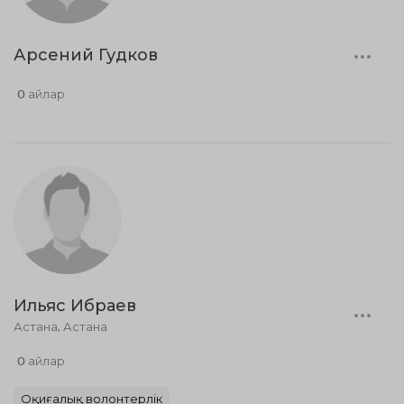
Арсений Гудков
0 айлар
Ильяс Ибраев
Астана, Астана
0 айлар
Оқиғалық волонтерлік