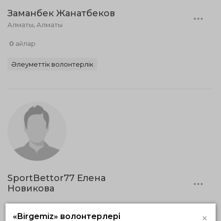
Заманбек Жанатбеков
Алматы, Алматы
0 айлар
Әлеуметтік волонтерлік
SportBettor77 Елена
Новикова
0 айлар
×
«Birgemiz» волонтерлері