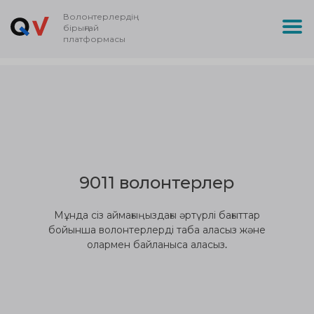
Волонтерлердің
бірыңғай
платформасы
9011 волонтерлер
Мұнда сіз аймағыңыздағы әртүрлі бағыттар
бойынша волонтерлерді таба аласыз және
олармен байланыса аласыз.