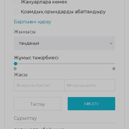
Жануарларға көмек
Қоғамдық орындарды абаттандыру
Барлығын қарау
Жынысы
таңдаңыз
Жұмыс тәжірбиесі
0
0
Жасы
Тастау
КӨРСЕТУ
Сұрыптау