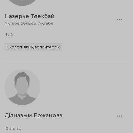
Назерке Төлекбай
Ақтөбе облысы, Ақтөбе
1 ай
Экологиялық волонтерлік
Ділназым Ержанова
0 айлар