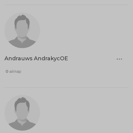
Andrauws AndrakycOE
0 айлар