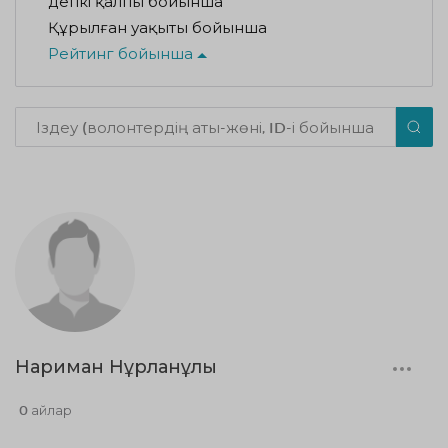
Әдепкі қалпы бойынша
Құрылған уақыты бойынша
Рейтинг бойынша
Нариман Нұрланұлы
0 айлар