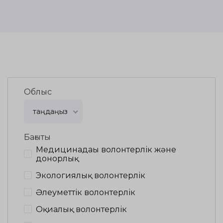
Облыс
таңдаңыз
Бағыты
Медицинадағы волонтерлік және
донорлық
Экологиялық волонтерлік
Әлеуметтік волонтерлік
Оқиғалық волонтерлік