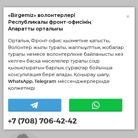
0 айлар
×
«Birgemiz» волонтерлері
Республикалық фронт-офисінің
Білім берудегі волонтерлік
Ақпараттық орталығы
Орталық Фронт-офис қызметіне қатысты,
Волонтер жылы туралы, жалпыұлттық жобалар
туралы немесе волонтерлікке байланысты кез
келген басқа мәселелер туралы сізді
қызықтыратын барлық сұрақтар бойынша
консультация бере алады. Қоңырау шалу,
WhatsApp, Telegram мессенджерлерінде
қолжетімді
Ғарыш Биақын
0 айлар
+7 (708) 706-42-42