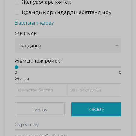
Жануарларға көмек
Қоғамдық орындарды абаттандыру
Барлығын қарау
Жынысы
таңдаңыз
Жұмыс тәжірбиесі
0
0
Жасы
Тастау
КӨРСЕТУ
Сұрыптау