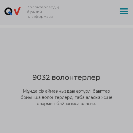
Волонтерлердің
бірыңғай
платформасы
9032 волонтерлер
Мұнда сіз аймағыңыздағы әртүрлі бағыттар
бойынша волонтерлерді таба аласыз және
олармен байланыса аласыз.