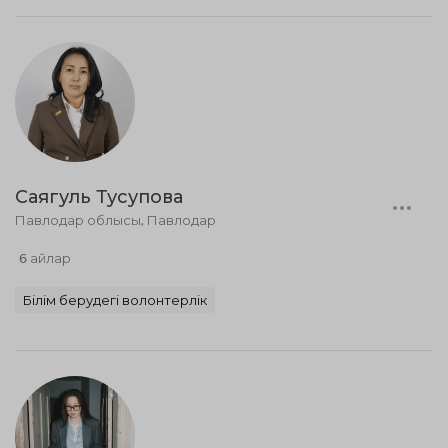
Саягуль Тусупова
Павлодар облысы, Павлодар
6 айлар
Білім берудегі волонтерлік