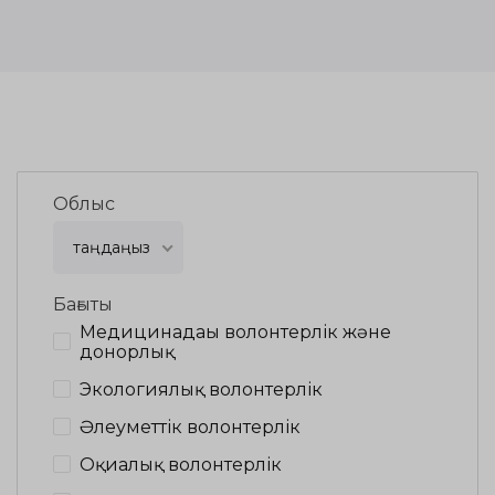
Облыс
таңдаңыз
Бағыты
Медицинадағы волонтерлік және
донорлық
Экологиялық волонтерлік
Әлеуметтік волонтерлік
Оқиғалық волонтерлік