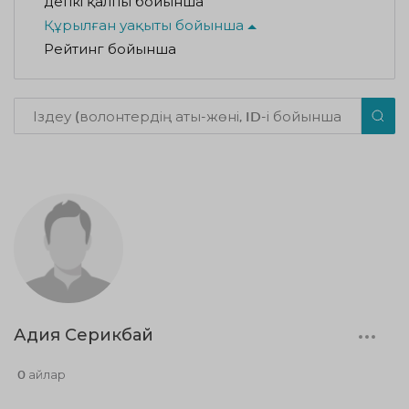
Әдепкі қалпы бойынша
Құрылған уақыты бойынша
Рейтинг бойынша
Адия Серикбай
0 айлар