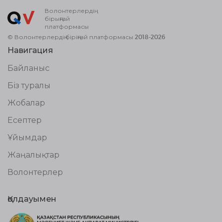
Волонтерлердің
бірыңғай
платформасы
© Волонтерлердің біріңғай платформасы 2018-2026
Навигация
Байланыс
Біз туралы
Жобалар
Есептер
Ұйымдар
Жаңалықтар
Волонтерлер
Қолдауымен