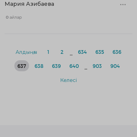
Мария Азибаева
0 айлар
Алдыңғы
1
2
634
635
636
...
637
638
639
640
903
904
...
Келесі