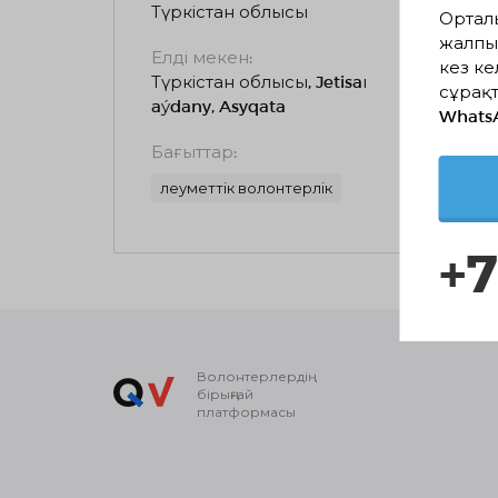
Түркістан облысы
Ортал
жалпы
Елді мекен:
кез ке
Түркістан облысы, Jetisaı
сұрақт
aýdany, Asyqata
Whats
Бағыттар:
Әлеуметтік волонтерлік
+7
Волонтерлердің
бірыңғай
платформасы