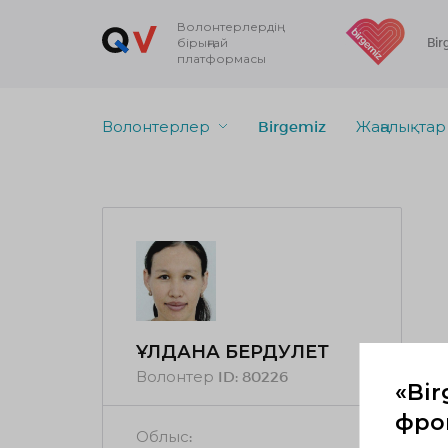
Волонтерлердің
бірыңғай
Bir
платформасы
Волонтерлер
Birgemiz
Жаңалықтар
ҰЛДАНА БЕРДӘУЛЕТ
Волонтер ID:
80226
«Bir
фрон
Облыс: