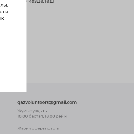
етке тарту көзделеді
лы,
сты
ық
алғандар
qazvolunteers@gmail.com
Жұмыс уақыты
10:00 бастап, 18:00 дейін
Жария оферта шарты