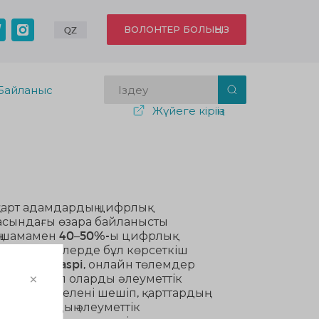
ВОЛОНТЕР БОЛЫҢЫЗ
QZ
Байланыс
Жүйеге кіріңіз
 қарт адамдардың цифрлық
расындағы өзара байланысты
дың шамамен 40–50%-ы цифрлық
уылдық жерлерде бұл көрсеткіш
гі eGov, Kaspi, онлайн төлемдер
×
олады. Бұл оларды әлеуметтік
а осы мәселені шешіп, қарттардың
ар жастардың әлеуметтік