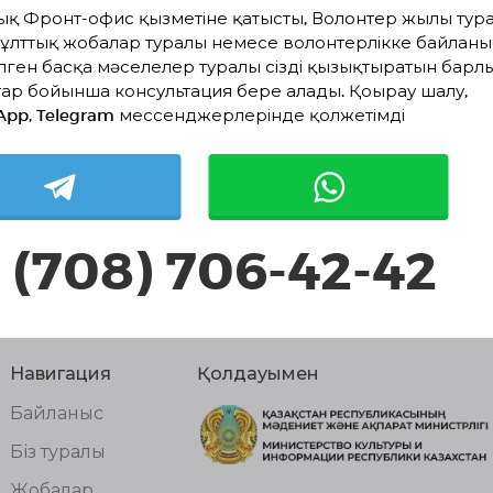
жауапкершілігін арттырып, оларды менторлық қызм
ық Фронт-офис қызметіне қатысты, Волонтер жылы тура
ұлттық жобалар туралы немесе волонтерлікке байланы
лген басқа мәселелер туралы сізді қызықтыратын барл
Волонтерлік қызмет
ар бойынша консультация бере алады. Қоңырау шалу,
App, Telegram мессенджерлерінде қолжетімді
Жүзеге асып жатқандар
Жоспардағылар
Аяқт
Белсенді жобалар жоқ
 (708) 706-42-42
Навигация
Қолдауымен
Байланыс
Біз туралы
Жобалар