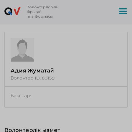
Волонтерлердің
бірыңғай
платформасы
Адия Жуматай
Волонтер ID:
80159
Бағыттар:
Волонтерлік қызмет