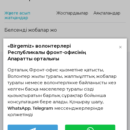
Жүзеге асып
Жоспардағылар
Аяқталғандар
жатқандар
Белсенді жобалар жоқ
×
«Birgemiz» волонтерлері
Республикалық фронт-офисінің
Ақпараттық орталығы
Орталық Фронт-офис қызметіне қатысты,
Волонтерлердің
бірыңғай
Волонтер жылы туралы, жалпыұлттық жобалар
платформасы
туралы немесе волонтерлікке байланысты кез
© Волонтерлердің біріңғай платформасы 2018-2026
келген басқа мәселелер туралы сізді
Навигация
қызықтыратын барлық сұрақтар бойынша
консультация бере алады. Қоңырау шалу,
Байланыс
WhatsApp, Telegram мессенджерлерінде
Біз туралы
қолжетімді
Жобалар