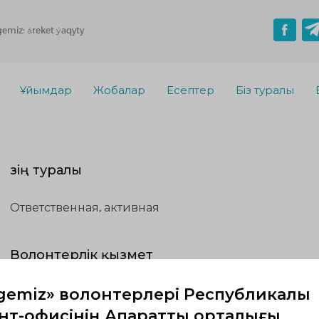
gemiz: áreket ýaqyty
Ұйымдар
Жобалар
Есептер
Біз туралы
Өзің туралы
Ответственная, активная
Волонтерлік қызмет
gemiz» волонтерлері Республикалық
Жүзеге асып жатқандар
Жоспардағылар
Аяқта
т-офисінің Ақпараттық орталығы