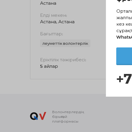
Астана
Ортал
Елді мекен:
жалпы
Астана, Астана
кез ке
сұрақт
Бағыттар:
Whats
Әлеуметтік волонтерлік
Еріктілік тәжірибесі:
5 айлар
+7
Волонтерлердің
бірыңғай
платформасы