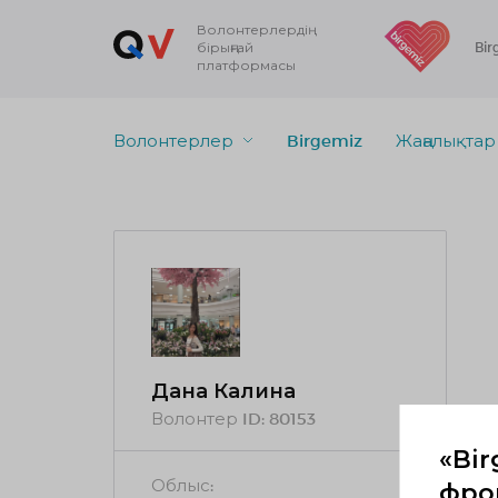
Волонтерлердің
бірыңғай
Bir
платформасы
Волонтерлер
Birgemiz
Жаңалықтар
Дана Калина
Волонтер ID:
80153
«Bir
Облыс:
фрон