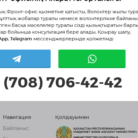
Белсенді жобалар жоқ
ық Фронт-офис қызметіне қатысты, Волонтер жылы тура
ұлттық жобалар туралы немесе волонтерлікке байланы
лген басқа мәселелер туралы сізді қызықтыратын барл
ар бойынша консультация бере алады. Қоңырау шалу,
App, Telegram мессенджерлерінде қолжетімді
 (708) 706-42-42
Навигация
Қолдауымен
Байланыс