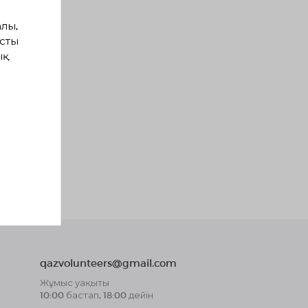
лы,
сты
ық
qazvolunteers@gmail.com
Жұмыс уақыты
10:00 бастап, 18:00 дейін