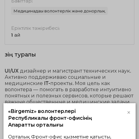
Бағыттар:
Медицинадағы волонтерлік және донорлық
Еріктілік тәжірибесі:
1 ай
Өзің туралы
UI/UX дизайнер и магистрант технических наук.
Активно поддерживаю социальные и
медицинские IT-проекты. Моя цель как
волонтера — помогать в разработке интуитивно
понятных и полезных сервисов, которые решают
важные общественные и медицинские задачи
×
«Birgemiz» волонтерлері
Республикалық фронт-офисінің
Волонтерлік қызмет
Ақпараттық орталығы
Орталық Фронт-офис қызметіне қатысты,
Жүзеге асып
Жоспардағылар
Аяқталғандар