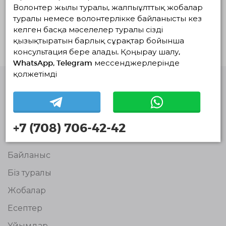
Волонтер жылы туралы, жалпыұлттық жобалар
жатқандар
туралы немесе волонтерлікке байланысты кез
Белсенді жобалар жоқ
келген басқа мәселелер туралы сізді
қызықтыратын барлық сұрақтар бойынша
консультация бере алады. Қоңырау шалу,
WhatsApp, Telegram мессенджерлерінде
қолжетімді
Волонтерлердің
бірыңғай
платформасы
© Волонтерлердің біріңғай платформасы 2018-2026
+7 (708) 706-42-42
Навигация
Байланыс
Біз туралы
Жобалар
Есептер
Ұйымдар