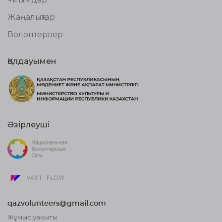
Жаңалықтар
Волонтерлер
Қолдауымен
Әзірлеуші
qazvolunteers@gmail.com
Жұмыс уақыты