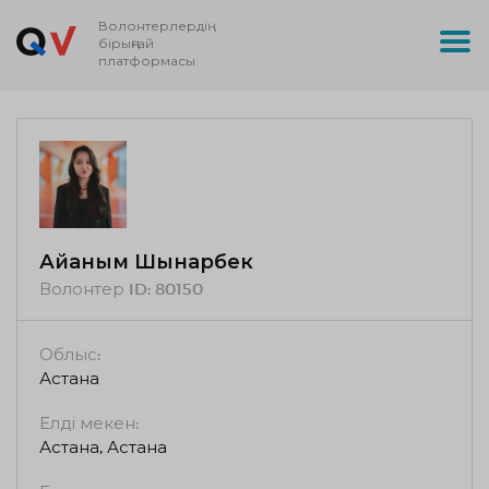
Волонтерлердің
бірыңғай
платформасы
Айғаным Шынарбек
Волонтер ID:
80150
Облыс:
Астана
Елді мекен:
Астана, Астана