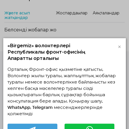
Жүзеге асып
Жоспардағылар
Аяқталғандар
жатқандар
Белсенді жобалар жоқ
×
«Birgemiz» волонтерлері
Республикалық фронт-офисінің
Ақпараттық орталығы
Орталық Фронт-офис қызметіне қатысты,
Волонтерлердің
бірыңғай
Волонтер жылы туралы, жалпыұлттық жобалар
платформасы
туралы немесе волонтерлікке байланысты кез
© Волонтерлердің біріңғай платформасы 2018-2026
келген басқа мәселелер туралы сізді
Навигация
қызықтыратын барлық сұрақтар бойынша
консультация бере алады. Қоңырау шалу,
Байланыс
WhatsApp, Telegram мессенджерлерінде
Біз туралы
қолжетімді
Жобалар