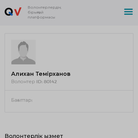
Волонтерлердің
бірыңғай
платформасы
Алихан Темірханов
Волонтер ID:
80142
Бағыттар:
Волонтерлік қызмет