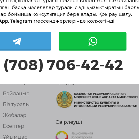
ұлттық жобалар туралы немесе волонтерлікке байланы
лген басқа мәселелер туралы сізді қызықтыратын барл
ар бойынша консультация бере алады. Қоңырау шалу,
App, Telegram мессенджерлерінде қолжетімді
 (708) 706-42-42
Навигация
Қолдауымен
Байланыс
Біз туралы
Жобалар
Әзірлеуші
Есептер
Ұйымдар