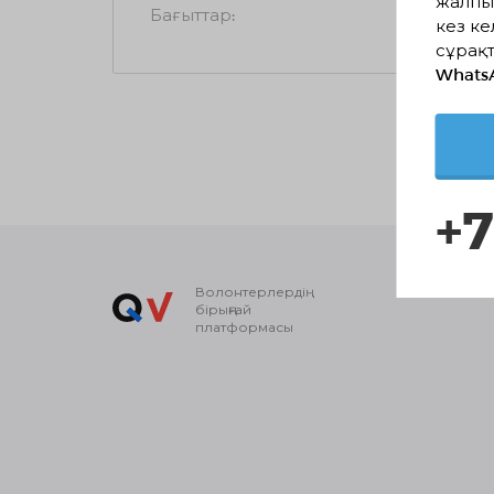
жалпы
Бағыттар:
кез ке
сұрақт
Whats
+7
Волонтерлердің
бірыңғай
платформасы