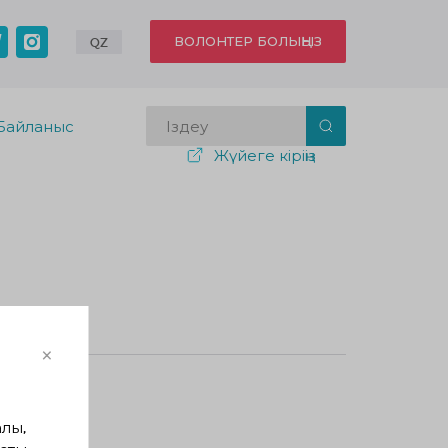
ВОЛОНТЕР БОЛЫҢЫЗ
QZ
Байланыс
Жүйеге кіріңіз
лғандар
×
лы,