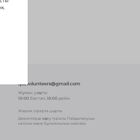
сты
ық
qazvolunteers@gmail.com
Жұмыс уақыты
10:00 бастап, 18:00 дейін
Жария оферта шарты
Деректерді өңдеу туралы Пайдаланушы
келісім және Құпиялылық саясаты