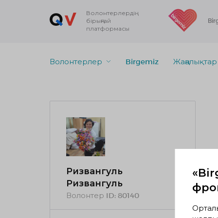
Волонтерлердің
бірыңғай
Bir
платформасы
Волонтерлер
Birgemiz
Жаңалықтар
Ризвангуль
«Bir
Ризвангуль
фрон
Волонтер ID:
80140
Ортал