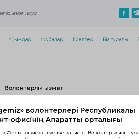
gemiz: áreket ýaqyty
Ұйымдар
Жобалар
Есептер
Біз туралы
Волонтерлік қызмет
Жүзеге асып жатқандар
Жоспардағылар
Аяқта
gemiz» волонтерлері Республикалық
Белсенді жобалар жоқ
т-офисінің Ақпараттық орталығы
ық Фронт-офис қызметіне қатысты, Волонтер жылы тура