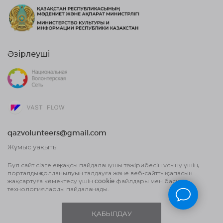
Әзірлеуші
qazvolunteers@gmail.com
Жұмыс уақыты
10:00 бастап, 18:00 дейін
Бұл сайт сізге ең жақсы пайдаланушы тәжірибесін ұсыну үшін,
порталдың қолданылуын талдауға және веб-сайттың сапасын
Жария оферта шарты
жақсартуға көмектесу үшін cookie файлдары мен басқа
Деректерді өңдеу туралы Пайдаланушы
технологияларды пайдаланады.
келісім және Құпиялылық саясаты
ҚАБЫЛДАУ