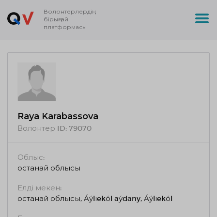
Волонтерлердің
бірыңғай
платформасы
Raya Karabassova
Волонтер ID:
79070
Облыс:
Қостанай облысы
Елді мекен:
Қостанай облысы, Áýlıekól aýdany, Áýlıekól