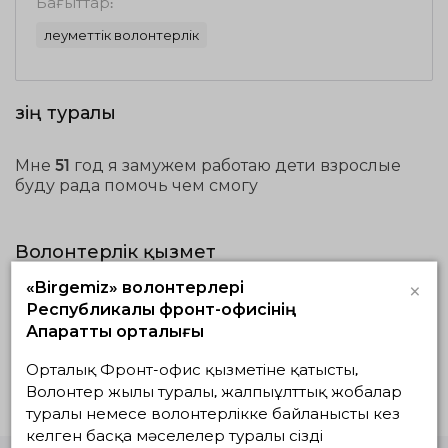
Бағыттар:
Әлеуметтік волонтерлік
Өзің туралы
Мне 51 год я замужем работаю дети взрослые
буду рада помочь чем смогу
Волонтерлік қызмет
×
«Birgemiz» волонтерлері
Жүзеге асып
Жоспардағылар
Аяқталғандар
Республикалық фронт-офисінің
жатқандар
Ақпараттық орталығы
Белсенді жобалар жоқ
Орталық Фронт-офис қызметіне қатысты,
Волонтер жылы туралы, жалпыұлттық жобалар
туралы немесе волонтерлікке байланысты кез
келген басқа мәселелер туралы сізді