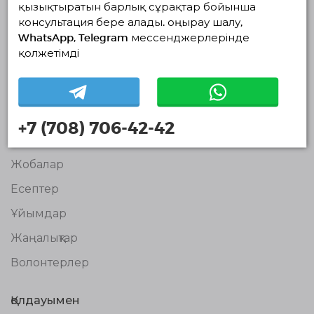
қызықтыратын барлық сұрақтар бойынша
консультация бере алады. Қоңырау шалу,
Волонтерлердің
WhatsApp, Telegram мессенджерлерінде
бірыңғай
қолжетімді
платформасы
© Волонтерлердің біріңғай платформасы 2018-2026
Навигация
Байланыс
+7 (708) 706-42-42
Біз туралы
Жобалар
Есептер
Ұйымдар
Жаңалықтар
Волонтерлер
Қолдауымен