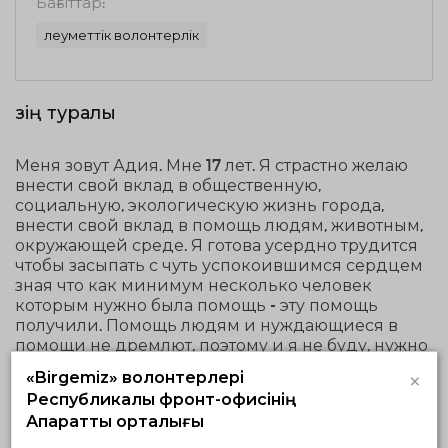
Бағыттар:
Әлеуметтік волонтерлік
Өзің туралы
Меня зовут Адия. Мне 17 лет. Я страстно желаю
внести свой вклад в общественную,
социальную, экологическую жизнь города,
внести свой вклад в помощь людям, животным,
окружающей среде. Я готова усердно трудится
чтобы засыпать с чуть успокоившимся сердцем
зная что как минимум несколько человек
которым нужно была помощь - эту помощь
получили. Помощь людям и нуждающиеся в
помощи не дремлют, поэтому и я не буду, нужно
начинать прямо сейчас!
×
«Birgemiz» волонтерлері
Республикалық фронт-офисінің
Ақпараттық орталығы
Волонтерлік қызмет