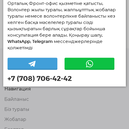
Орталық Фронт-офис қызметіне қатысты,
Волонтер жылы туралы, жалпыұлттық жобалар
Жүзеге асып
Жоспардағылар
Аяқталғандар
жатқандар
туралы немесе волонтерлікке байланысты кез
келген басқа мәселелер туралы сізді
Белсенді жобалар жоқ
қызықтыратын барлық сұрақтар бойынша
консультация бере алады. Қоңырау шалу,
WhatsApp, Telegram мессенджерлерінде
қолжетімді
Волонтерлердің
бірыңғай
платформасы
+7 (708) 706-42-42
© Волонтерлердің біріңғай платформасы 2018-2026
Навигация
Байланыс
Біз туралы
Жобалар