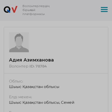
Волонтерлердің
бірыңғай
платформасы
Адия Азимханова
Волонтер ID:
78784
Облыс:
Шығыс Қазақстан облысы
Елді мекен:
Шығыс Қазақстан облысы, Семей