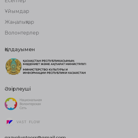
Есептер
Ұйымдар
Жаңалықтар
Волонтерлер
Қолдауымен
Әзірлеуші
qazvolunteers@gmail.com