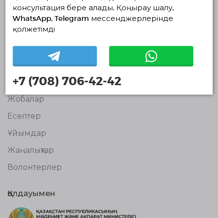
консультация бере алады. Қоңырау шалу,
Волонтерлердің
бірыңғай
WhatsApp, Telegram мессенджерлерінде
платформасы
қолжетімді
© Волонтерлердің біріңғай платформасы 2018-2026
Навигация
Байланыс
+7 (708) 706-42-42
Біз туралы
Жобалар
Есептер
Ұйымдар
Жаңалықтар
Волонтерлер
Қолдауымен