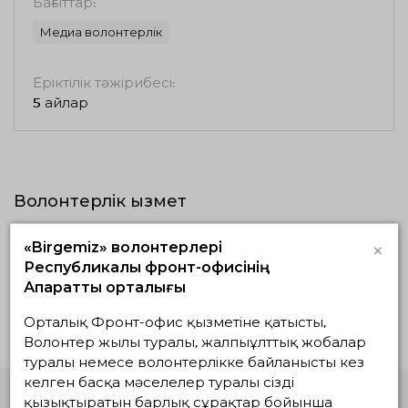
Бағыттар:
Медиа волонтерлік
Еріктілік тәжірибесі:
5 айлар
Волонтерлік қызмет
×
«Birgemiz» волонтерлері
Жүзеге асып
Жоспардағылар
Аяқталғандар
жатқандар
Республикалық фронт-офисінің
Ақпараттық орталығы
Белсенді жобалар жоқ
Орталық Фронт-офис қызметіне қатысты,
Волонтер жылы туралы, жалпыұлттық жобалар
туралы немесе волонтерлікке байланысты кез
келген басқа мәселелер туралы сізді
қызықтыратын барлық сұрақтар бойынша