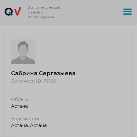
Волонтерлердің
бірыңғай
платформасы
Сабрина Сергазыева
Волонтер ID:
77130
Облыс:
Астана
Елді мекен:
Астана, Астана