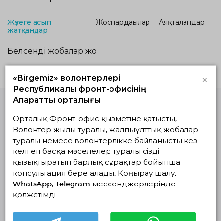
Жүзеге асып
Жоспардағылар
Аяқталғандар
жатқандар
Белсенді жобалар жоқ
×
«Birgemiz» волонтерлері
Республикалық фронт-офисінің
Ақпараттық орталығы
Орталық Фронт-офис қызметіне қатысты,
Волонтерлердің
бірыңғай
Волонтер жылы туралы, жалпыұлттық жобалар
платформасы
туралы немесе волонтерлікке байланысты кез
© Волонтерлердің біріңғай платформасы 2018-2026
келген басқа мәселелер туралы сізді
Навигация
қызықтыратын барлық сұрақтар бойынша
консультация бере алады. Қоңырау шалу,
Байланыс
WhatsApp, Telegram мессенджерлерінде
Біз туралы
қолжетімді
Жобалар