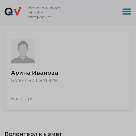
Волонтерлердің
бірыңғай
платформасы
Арина Иванова
Волонтер ID:
76929
Бағыттар:
Волонтерлік қызмет