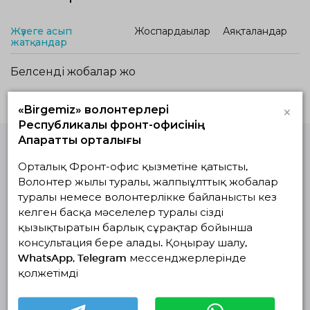
Жүзеге асып
Жоспардағылар
Аяқталғандар
жатқандар
Белсенді жобалар жоқ
×
«Birgemiz» волонтерлері
Республикалық фронт-офисінің
Ақпараттық орталығы
Орталық Фронт-офис қызметіне қатысты,
Волонтерлердің
бірыңғай
Волонтер жылы туралы, жалпыұлттық жобалар
платформасы
туралы немесе волонтерлікке байланысты кез
© Волонтерлердің біріңғай платформасы 2018-2026
келген басқа мәселелер туралы сізді
Навигация
қызықтыратын барлық сұрақтар бойынша
консультация бере алады. Қоңырау шалу,
Байланыс
WhatsApp, Telegram мессенджерлерінде
Біз туралы
қолжетімді
Жобалар