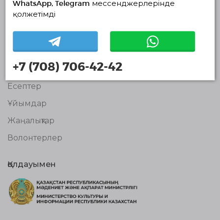
WhatsApp, Telegram мессенджерлерінде
© Волонтерлердің біріңғай платформасы 2018-2026
қолжетімді
Навигация
Байланыс
Біз туралы
+7 (708) 706-42-42
Жобалар
Есептер
Ұйымдар
Жаңалықтар
Волонтерлер
Қолдауымен