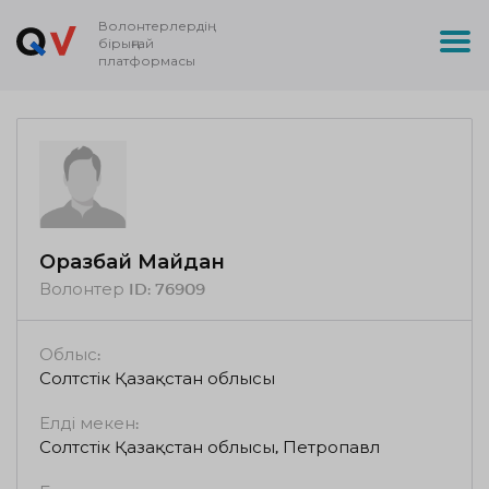
Волонтерлердің
бірыңғай
платформасы
Оразбай Майдан
Волонтер ID:
76909
Облыс:
Солтүстік Қазақстан облысы
Елді мекен:
Солтүстік Қазақстан облысы, Петропавл