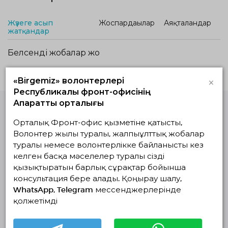
Жүзеге асып
Жоспардағылар
Аяқталғандар
жатқандар
Белсенді жобалар жоқ
×
«Birgemiz» волонтерлері
Республикалық фронт-офисінің
Ақпараттық орталығы
Орталық Фронт-офис қызметіне қатысты,
Волонтерлердің
бірыңғай
Волонтер жылы туралы, жалпыұлттық жобалар
платформасы
туралы немесе волонтерлікке байланысты кез
© Волонтерлердің біріңғай платформасы 2018-2026
келген басқа мәселелер туралы сізді
Навигация
қызықтыратын барлық сұрақтар бойынша
консультация бере алады. Қоңырау шалу,
Байланыс
WhatsApp, Telegram мессенджерлерінде
Біз туралы
қолжетімді
Жобалар