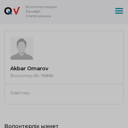
Волонтерлердің
бірыңғай
платформасы
Akbar Omarov
Волонтер ID:
76895
Бағыттар:
Волонтерлік қызмет