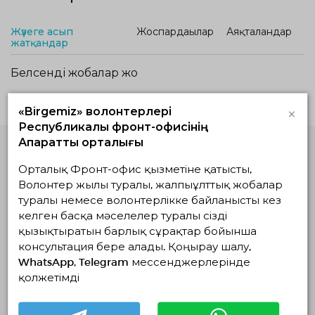
Жүзеге асып
Жоспардағылар
Аяқталғандар
жатқандар
Белсенді жобалар жоқ
×
«Birgemiz» волонтерлері
Республикалық фронт-офисінің
Ақпараттық орталығы
Орталық Фронт-офис қызметіне қатысты,
Волонтерлердің
бірыңғай
Волонтер жылы туралы, жалпыұлттық жобалар
платформасы
туралы немесе волонтерлікке байланысты кез
© Волонтерлердің біріңғай платформасы 2018-2026
келген басқа мәселелер туралы сізді
Навигация
қызықтыратын барлық сұрақтар бойынша
консультация бере алады. Қоңырау шалу,
Байланыс
WhatsApp, Telegram мессенджерлерінде
Біз туралы
қолжетімді
Жобалар