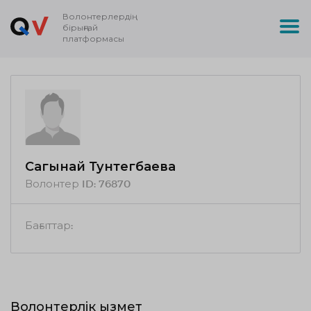
Волонтерлердің
бірыңғай
платформасы
Сагынай Тунтегбаева
Волонтер ID:
76870
Бағыттар:
Волонтерлік қызмет