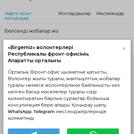
Жүзеге асып
Жоспардағылар
Аяқталғандар
жатқандар
Белсенді жобалар жоқ
×
«Birgemiz» волонтерлері
Республикалық фронт-офисінің
Ақпараттық орталығы
Орталық Фронт-офис қызметіне қатысты,
Волонтерлердің
бірыңғай
Волонтер жылы туралы, жалпыұлттық жобалар
платформасы
туралы немесе волонтерлікке байланысты кез
© Волонтерлердің біріңғай платформасы 2018-2026
келген басқа мәселелер туралы сізді
Навигация
қызықтыратын барлық сұрақтар бойынша
консультация бере алады. Қоңырау шалу,
Байланыс
WhatsApp, Telegram мессенджерлерінде
Біз туралы
қолжетімді
Жобалар