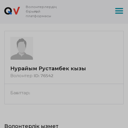
Волонтерлердің
бірыңғай
платформасы
Нурайым Рустамбек кызы
Волонтер ID:
76542
Бағыттар:
Волонтерлік қызмет