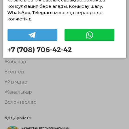
консультация бере алады. Қоңырау шалу,
Волонтерлердің
WhatsApp, Telegram мессенджерлерінде
бірыңғай
платформасы
қолжетімді
© Волонтерлердің біріңғай платформасы 2018-2026
Навигация
Байланыс
+7 (708) 706-42-42
Біз туралы
Жобалар
Есептер
Ұйымдар
Жаңалықтар
Волонтерлер
Қолдауымен