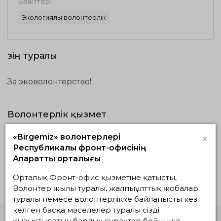
Бағыттар:
Экологиялық волонтерлік
Өзің туралы
За эковолонтерство!
Волонтерлік қызмет
×
«Birgemiz» волонтерлері
Жүзеге асып
Жоспардағылар
Аяқталғандар
Республикалық фронт-офисінің
жатқандар
Ақпараттық орталығы
Белсенді жобалар жоқ
Орталық Фронт-офис қызметіне қатысты,
Волонтер жылы туралы, жалпыұлттық жобалар
туралы немесе волонтерлікке байланысты кез
келген басқа мәселелер туралы сізді
қызықтыратын барлық сұрақтар бойынша