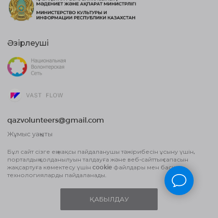
Әзірлеуші
qazvolunteers@gmail.com
Жұмыс уақыты
10:00 бастап, 18:00 дейін
Бұл сайт сізге ең жақсы пайдаланушы тәжірибесін ұсыну үшін,
порталдың қолданылуын талдауға және веб-сайттың сапасын
Жария оферта шарты
жақсартуға көмектесу үшін cookie файлдары мен басқа
Деректерді өңдеу туралы Пайдаланушы
технологияларды пайдаланады.
келісім және Құпиялылық саясаты
ҚАБЫЛДАУ