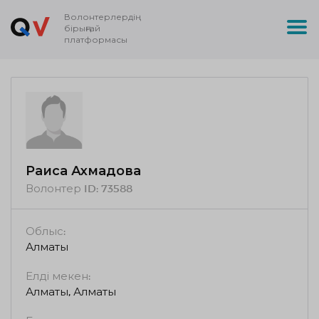
Волонтерлердің
бірыңғай
платформасы
Раиса Ахмадова
Волонтер ID:
73588
Облыс:
Алматы
Елді мекен:
Алматы, Алматы