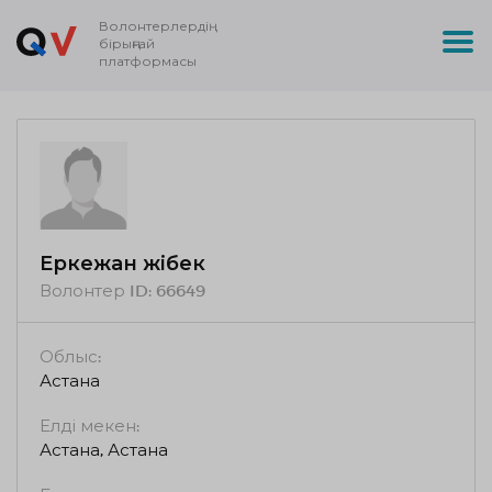
Волонтерлердің
бірыңғай
платформасы
Еркежан Әжібек
Волонтер ID:
66649
Облыс:
Астана
Елді мекен:
Астана, Астана