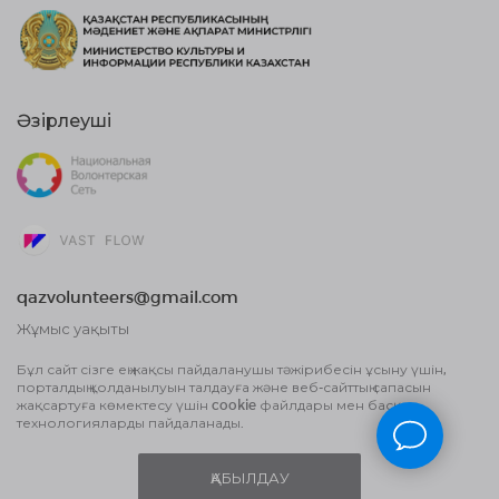
Әзірлеуші
qazvolunteers@gmail.com
Жұмыс уақыты
10:00 бастап, 18:00 дейін
Бұл сайт сізге ең жақсы пайдаланушы тәжірибесін ұсыну үшін,
порталдың қолданылуын талдауға және веб-сайттың сапасын
Жария оферта шарты
жақсартуға көмектесу үшін cookie файлдары мен басқа
Деректерді өңдеу туралы Пайдаланушы
технологияларды пайдаланады.
келісім және Құпиялылық саясаты
ҚАБЫЛДАУ