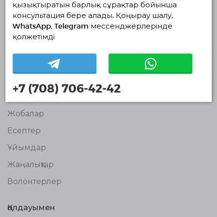
қызықтыратын барлық сұрақтар бойынша
консультация бере алады. Қоңырау шалу,
Волонтерлердің
WhatsApp, Telegram мессенджерлерінде
бірыңғай
қолжетімді
платформасы
© Волонтерлердің біріңғай платформасы 2018-2026
Навигация
Байланыс
+7 (708) 706-42-42
Біз туралы
Жобалар
Есептер
Ұйымдар
Жаңалықтар
Волонтерлер
Қолдауымен