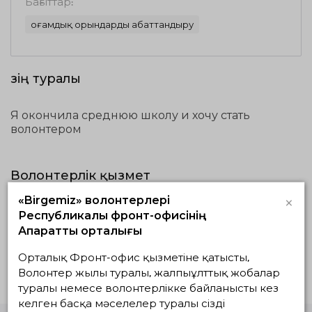
Бағыттар:
Қоғамдық орындарды абаттандыру
Өзің туралы
Я окончила среднюю школу и хочу стать
волонтером
Волонтерлік қызмет
×
«Birgemiz» волонтерлері
Жүзеге асып
Жоспардағылар
Аяқталғандар
Республикалық фронт-офисінің
жатқандар
Ақпараттық орталығы
Белсенді жобалар жоқ
Орталық Фронт-офис қызметіне қатысты,
Волонтер жылы туралы, жалпыұлттық жобалар
туралы немесе волонтерлікке байланысты кез
келген басқа мәселелер туралы сізді