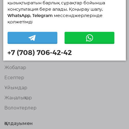
қызықтыратын барлық сұрақтар бойынша
консультация бере алады. Қоңырау шалу,
Волонтерлердің
WhatsApp, Telegram мессенджерлерінде
бірыңғай
қолжетімді
платформасы
© Волонтерлердің біріңғай платформасы 2018-2026
Навигация
Байланыс
+7 (708) 706-42-42
Біз туралы
Жобалар
Есептер
Ұйымдар
Жаңалықтар
Волонтерлер
Қолдауымен