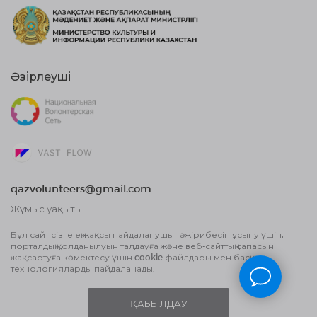
Әзірлеуші
qazvolunteers@gmail.com
Жұмыс уақыты
10:00 бастап, 18:00 дейін
Бұл сайт сізге ең жақсы пайдаланушы тәжірибесін ұсыну үшін,
порталдың қолданылуын талдауға және веб-сайттың сапасын
Жария оферта шарты
жақсартуға көмектесу үшін cookie файлдары мен басқа
Деректерді өңдеу туралы Пайдаланушы
технологияларды пайдаланады.
келісім және Құпиялылық саясаты
ҚАБЫЛДАУ