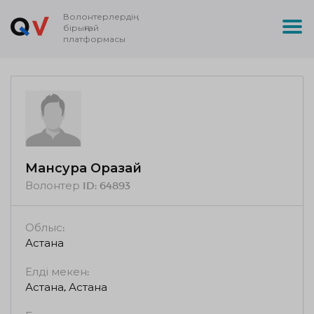
Волонтерлердің
бірыңғай
платформасы
Мансура Оразай
Волонтер ID:
64893
Облыс:
Астана
Елді мекен:
Астана, Астана