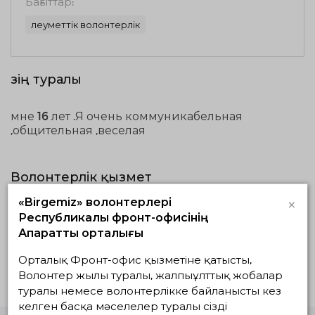
Бағыттар:
Әлеуметтік волонтерлік
Өзің туралы
мне 16 лет .Я очень коммуникабельная
,общительная ,веселая
Волонтерлік қызмет
×
«Birgemiz» волонтерлері
Жүзеге асып
Жоспардағылар
Аяқталғандар
Республикалық фронт-офисінің
жатқандар
Ақпараттық орталығы
Белсенді жобалар жоқ
Орталық Фронт-офис қызметіне қатысты,
Волонтер жылы туралы, жалпыұлттық жобалар
туралы немесе волонтерлікке байланысты кез
келген басқа мәселелер туралы сізді