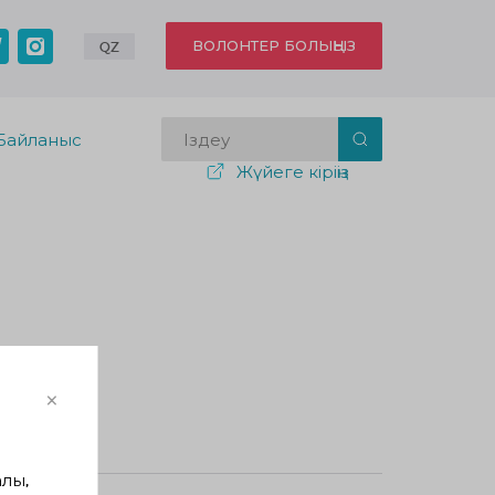
ВОЛОНТЕР БОЛЫҢЫЗ
QZ
Байланыс
Жүйеге кіріңіз
×
лғандар
лы,