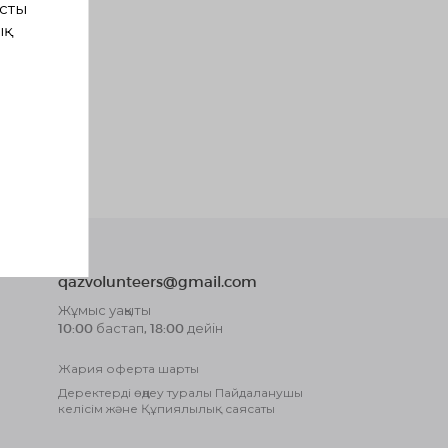
сты
ық
qazvolunteers@gmail.com
Жұмыс уақыты
10:00 бастап, 18:00 дейін
Жария оферта шарты
Деректерді өңдеу туралы Пайдаланушы
келісім және Құпиялылық саясаты