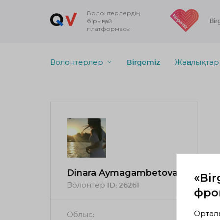
Волонтерлердің
бірыңғай
Bir
платформасы
Волонтерлер
Birgemiz
Жаңалықтар
Dinara Aymagambetova
«Bir
Волонтер ID:
26261
фрон
Ортал
Облыс: