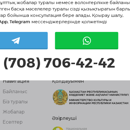
Белсенді жобалар жоқ
ұлттық жобалар туралы немесе волонтерлікке байланы
лген басқа мәселелер туралы сізді қызықтыратын барл
ар бойынша консультация бере алады. Қоңырау шалу,
App, Telegram мессенджерлерінде қолжетімді
 (708) 706-42-42
Навигация
Қолдауымен
Байланыс
Біз туралы
Жобалар
Әзірлеуші
Есептер