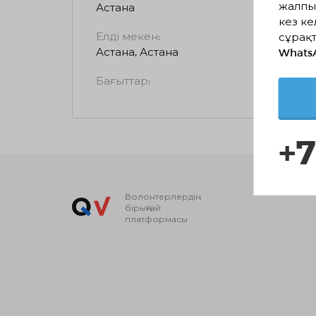
жалпы
Астана
кез ке
Елді мекен:
сұрақт
Астана, Астана
Whats
Бағыттар:
+7
Волонтерлердің
бірыңғай
платформасы