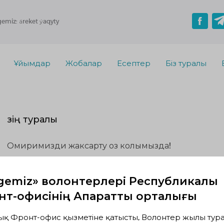
gemiz: áreket ýaqyty
Ұйымдар
Жобалар
Есептер
Біз туралы
Өзің туралы
Омиримизди жаксарту оз колымызда!
Волонтерлік қызмет
gemiz» волонтерлері Республикалық
т-офисінің Ақпараттық орталығы
Жүзеге асып жатқандар
Жоспардағылар
Аяқта
ық Фронт-офис қызметіне қатысты, Волонтер жылы тура