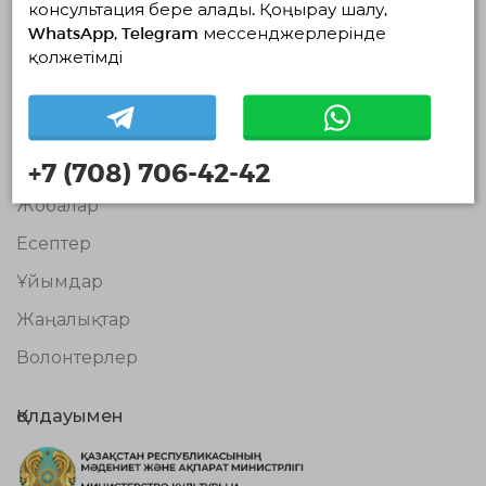
Волонтерлердің
консультация бере алады. Қоңырау шалу,
бірыңғай
WhatsApp, Telegram мессенджерлерінде
платформасы
қолжетімді
© Волонтерлердің біріңғай платформасы 2018-2026
Навигация
Байланыс
+7 (708) 706-42-42
Біз туралы
Жобалар
Есептер
Ұйымдар
Жаңалықтар
Волонтерлер
Қолдауымен