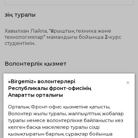
Өзің туралы
Хавылхан Лайла, "Ғарыштық техника және
технологиялар" мамандығы бойынша 2-курс
студентімін.
Волонтерлік қызмет
Жүзеге асып
Жоспардағылар
Аяқталғандар
×
«Birgemiz» волонтерлері
жатқандар
Республикалық фронт-офисінің
Ақпараттық орталығы
Белсенді жобалар жоқ
Орталық Фронт-офис қызметіне қатысты,
Волонтер жылы туралы, жалпыұлттық жобалар
туралы немесе волонтерлікке байланысты кез
келген басқа мәселелер туралы сізді
қызықтыратын барлық сұрақтар бойынша