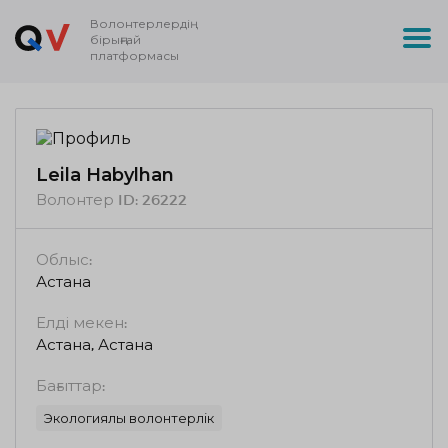
Волонтерлердің
бірыңғай
платформасы
Leila Habylhan
Волонтер ID:
26222
Облыс:
Астана
Елді мекен:
Астана, Астана
Бағыттар:
Экологиялық волонтерлік