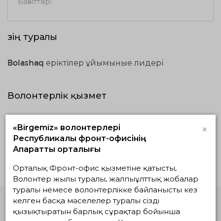
Бағыттар:
Өзің туралы
Bolashaq еріктілер ұйымыные лидері
Волонтерлік қызмет
Жүзеге асып
Жоспардағылар
Аяқталғандар
×
«Birgemiz» волонтерлері
жатқандар
Республикалық фронт-офисінің
Ақпараттық орталығы
Белсенді жобалар жоқ
Орталық Фронт-офис қызметіне қатысты,
Волонтер жылы туралы, жалпыұлттық жобалар
туралы немесе волонтерлікке байланысты кез
келген басқа мәселелер туралы сізді
қызықтыратын барлық сұрақтар бойынша
Волонтерлердің