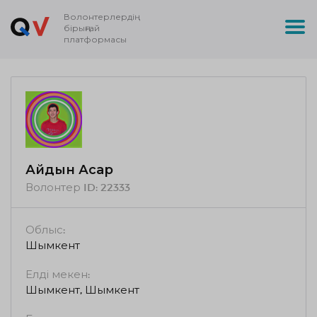
Волонтерлердің
бірыңғай
платформасы
Айдын Асқар
Волонтер ID:
22333
Облыс:
Шымкент
Елді мекен:
Шымкент, Шымкент