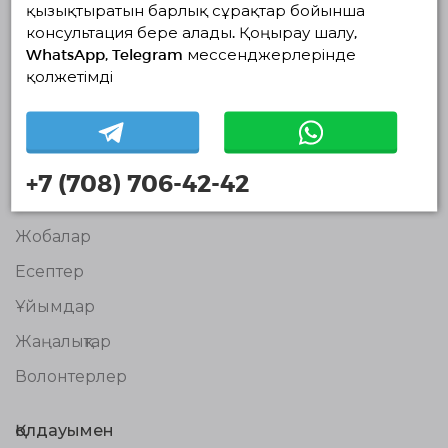
қызықтыратын барлық сұрақтар бойынша
консультация бере алады. Қоңырау шалу,
Волонтерлердің
WhatsApp, Telegram мессенджерлерінде
бірыңғай
қолжетімді
платформасы
© Волонтерлердің біріңғай платформасы 2018-2026
Навигация
Байланыс
+7 (708) 706-42-42
Біз туралы
Жобалар
Есептер
Ұйымдар
Жаңалықтар
Волонтерлер
Қолдауымен