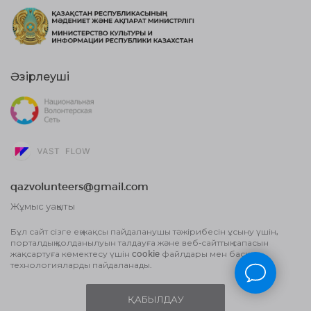
Әзірлеуші
qazvolunteers@gmail.com
Жұмыс уақыты
10:00 бастап, 18:00 дейін
Бұл сайт сізге ең жақсы пайдаланушы тәжірибесін ұсыну үшін,
порталдың қолданылуын талдауға және веб-сайттың сапасын
Жария оферта шарты
жақсартуға көмектесу үшін cookie файлдары мен басқа
Деректерді өңдеу туралы Пайдаланушы
технологияларды пайдаланады.
келісім және Құпиялылық саясаты
ҚАБЫЛДАУ