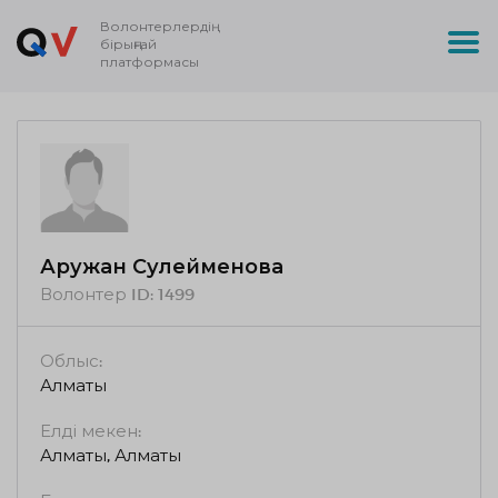
Волонтерлердің
бірыңғай
платформасы
Аружан Сулейменова
Волонтер ID:
1499
Облыс:
Алматы
Елді мекен:
Алматы, Алматы