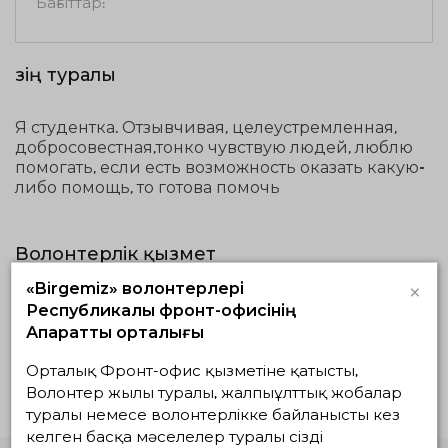
Бағыттар:
Өзің туралы
Я студентка. Отзывчивая, целеустремленная,
добросовестная,тонко чувствую людей, люблю
помогать, если есть возможность оказать какую-
либо помощь, то готова помочь
Волонтерлік қызмет
×
«Birgemiz» волонтерлері
Жүзеге асып
Жоспардағылар
Аяқталғандар
Республикалық фронт-офисінің
жатқандар
Ақпараттық орталығы
Белсенді жобалар жоқ
Орталық Фронт-офис қызметіне қатысты,
Волонтер жылы туралы, жалпыұлттық жобалар
туралы немесе волонтерлікке байланысты кез
келген басқа мәселелер туралы сізді