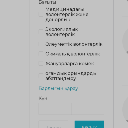
Бағыты
Медицинадағы
волонтерлік және
донорлық
Экологиялық
волонтерлік
Әлеуметтік волонтерлік
Оқиғалық волонтерлік
Жануарларға көмек
Қоғамдық орындарды
абаттандыру
Барлығын қарау
Күні
Тастау
КӨРСЕТУ