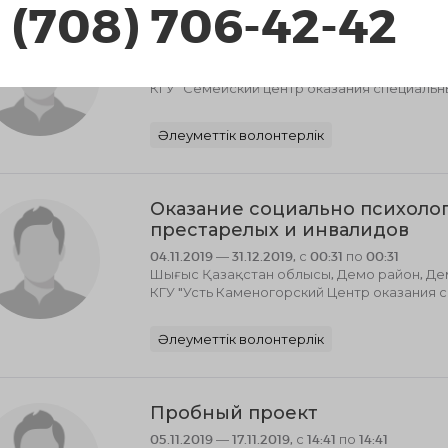
 (708) 706-42-42
Социальная работа
05.11.2019 — 08.11.2019, с 10:59 по 10:59
Шығыс Қазақстан облысы, Семей
КГУ "Семейский центр оказания специальны
Әлеуметтік волонтерлік
Оказание социально психолог
престарелых и инвалидов
04.11.2019 — 31.12.2019, с 00:31 по 00:31
Шығыс Қазақстан облысы, Демо район, Де
КГУ "Усть Каменогорский Центр оказания с
Әлеуметтік волонтерлік
Пробный проект
05.11.2019 — 17.11.2019, с 14:41 по 14:41