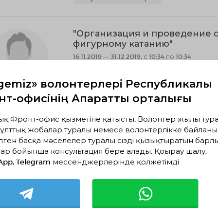
"Организация и проведение 
фигурному катанию"
16.11.2019 — 31.12.2019, с 10:34 по 10:34
Шығыс Қазақстан облысы, Өскемен
КГУ "ВКО СДЮШОР по ЗВС"
gemiz» волонтерлері Республикалық
т-офисінің Ақпараттық орталығы
Спорт және салауатты өмір салты
ық Фронт-офис қызметіне қатысты, Волонтер жылы тура
ұлттық жобалар туралы немесе волонтерлікке байланы
досуговая деятельность с де
лген басқа мәселелер туралы сізді қызықтыратын барл
04.11.2019 — 04.11.2020, с 11:14 по 11:14
ар бойынша консультация бере алады. Қоңырау шалу,
Шығыс Қазақстан облысы, Өскемен
App, Telegram мессенджерлерінде қолжетімді
КГУ " Усть-Каменогорский детский Центр 
услуг" УКЗ и СП ВКО
Әлеуметтік волонтерлік