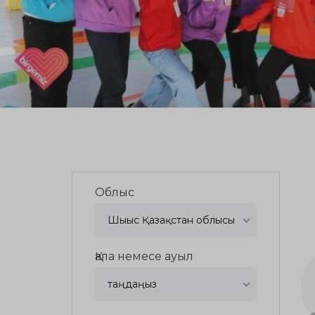
Облыс
Шығыс Қазақстан облысы
Қала немесе ауыл
таңдаңыз