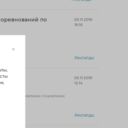
соревнований по
05.11.2019
16:18
×
Аяқталды
лы,
сты
тьми
05.11.2019
ық
12:14
оказания специальных социальных
Аяқталды