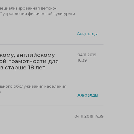
пециализированная детско-
 управления физической культуры и
Аяқталды
кому, английскому
04.11.2019
16:39
ой грамотности для
в старше 18 лет
льного обслуживания населения
а
Аяқталды
04.11.2019 14:39