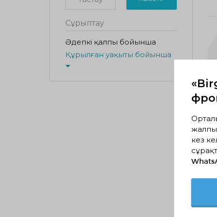
Сұрыптау
Әдепкі қалпы бойынша
Құрылған уақыты бойынша
«Bir
фрон
Ортал
жалпы
кез ке
сұрақт
Whats