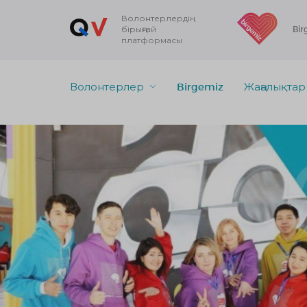
Волонтерлердің
бірыңғай
Bir
платформасы
Волонтерлер
Birgemiz
Жаңалықтар