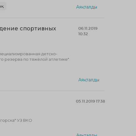
ық
Аяқталды
едение спортивных
06.11.2019
10:32
пециализированная детско-
о резерва по тяжёлой атлетике"
Аяқталды
05.11.2019 17:38
огорска" УЗ ВКО
Аяқталды