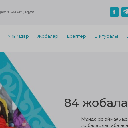
gemiz: áreket ýaqyty
Ұйымдар
Жобалар
Есептер
Біз туралы
84 жобал
Мұнда сіз аймағыңы
жобаларды таба алас