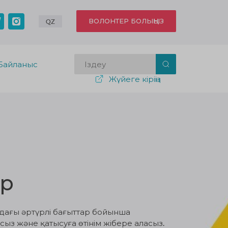
ВОЛОНТЕР БОЛЫҢЫЗ
QZ
Байланыс
Жүйеге кіріңіз
ар
здағы әртүрлі бағыттар бойынша
ыз және қатысуға өтінім жібере аласыз.