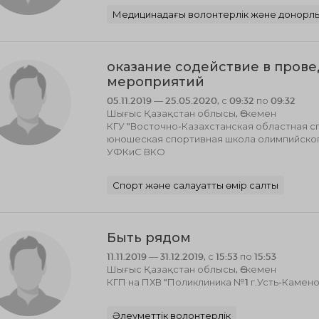
Медицинадағы волонтерлік және донорл
оказание содействие в пров
мероприятий
05.11.2019 — 25.05.2020, с 09:32 по 09:32
Шығыс Қазақстан облысы, Өскемен
КГУ "Восточно-Казахстанская областная с
юношеская спортивная школа олимпийског
УФКиС ВКО
Спорт және салауатты өмір салты
Быть рядом
11.11.2019 — 31.12.2019, с 15:53 по 15:53
Шығыс Қазақстан облысы, Өскемен
КГП на ПХВ "Поликлиника №1 г.Усть-Камен
Әлеуметтік волонтерлік