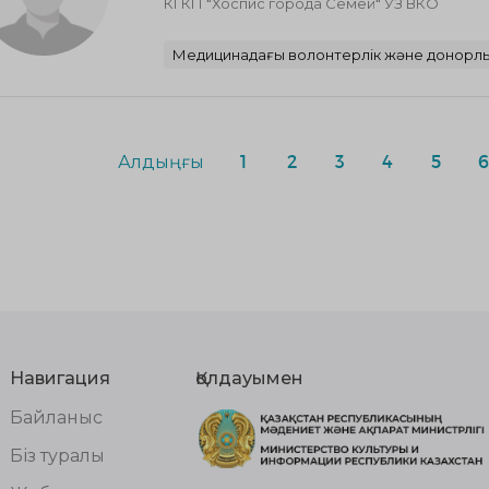
КГКП "Хоспис города Семей" УЗ ВКО
Медицинадағы волонтерлік және донорл
Алдыңғы
1
2
3
4
5
Навигация
Қолдауымен
Байланыс
Біз туралы