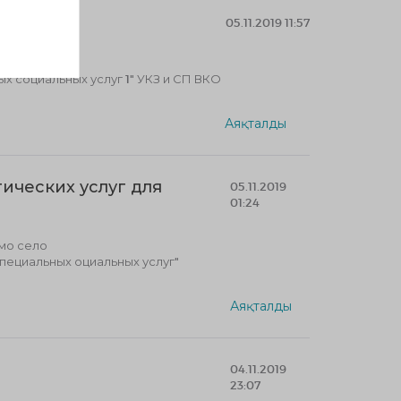
05.11.2019 11:57
х социальных услуг 1" УКЗ и СП ВКО
Аяқталды
ических услуг для
05.11.2019
01:24
мо село
пециальных оциальных услуг"
Аяқталды
04.11.2019
23:07