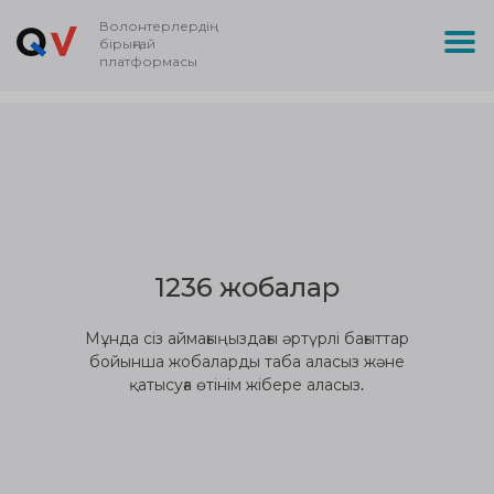
Волонтерлердің
бірыңғай
платформасы
1236 жобалар
Мұнда сіз аймағыңыздағы әртүрлі бағыттар
бойынша жобаларды таба аласыз және
қатысуға өтінім жібере аласыз.