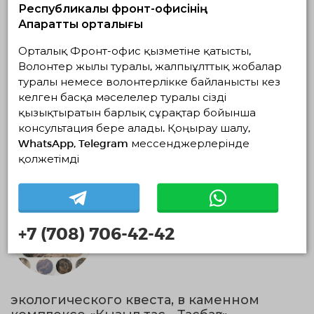
Республикалық фронт-офисінің
Ақпараттық орталығы
Qadam+
Орталық Фронт-офис қызметіне қатысты,
18.09.2025 — 31.12.2025, с 20:16 по 20:16
Волонтер жылы туралы, жалпыұлттық жобалар
Алматы облысы, Qarasaı aýdany, Úshqońyr
туралы немесе волонтерлікке байланысты кез
Qadam+
келген басқа мәселелер туралы сізді
қызықтыратын барлық сұрақтар бойынша
Экологиялық волонтерлік
консультация бере алады. Қоңырау шалу,
WhatsApp, Telegram мессенджерлерінде
18.09.2025 23:37
Аяқталды
қолжетімді
+7 (708) 706-42-42
экологического квеста, в каменном