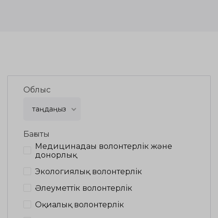
Облыс
таңдаңыз
Бағыты
Медицинадағы волонтерлік және
донорлық
Экологиялық волонтерлік
Әлеуметтік волонтерлік
Оқиғалық волонтерлік