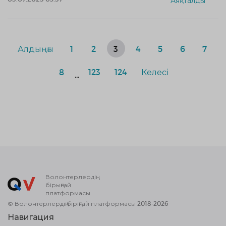
Аяқталды
Алдыңғы
1
2
3
4
5
6
7
8
123
124
Келесі
...
Волонтерлердің
бірыңғай
платформасы
© Волонтерлердің біріңғай платформасы 2018-2026
Навигация