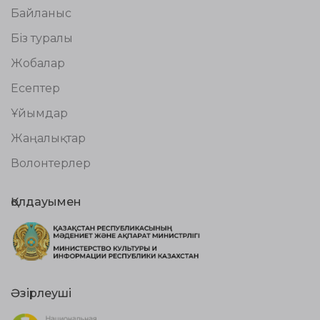
Байланыс
Біз туралы
Жобалар
Есептер
Ұйымдар
Жаңалықтар
Волонтерлер
Қолдауымен
Әзірлеуші