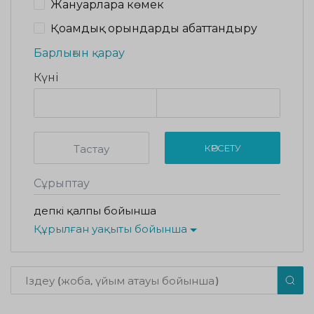
Жануарларға көмек
Қоғамдық орындарды абаттандыру
Барлығын қарау
Күні
Тастау
КӨРСЕТУ
Сұрыптау
Әдепкі қалпы бойынша
Құрылған уақыты бойынша