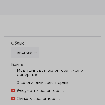
Облыс
таңдаңыз
Бағыты
Медицинадағы волонтерлік және
донорлық
Экологиялық волонтерлік
Әлеуметтік волонтерлік
Оқиғалық волонтерлік