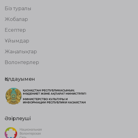
Біз туралы
Жобалар
Есептер
Ұйымдар
Жаңалықтар
Волонтерлер
Қолдауымен
Әзірлеуші