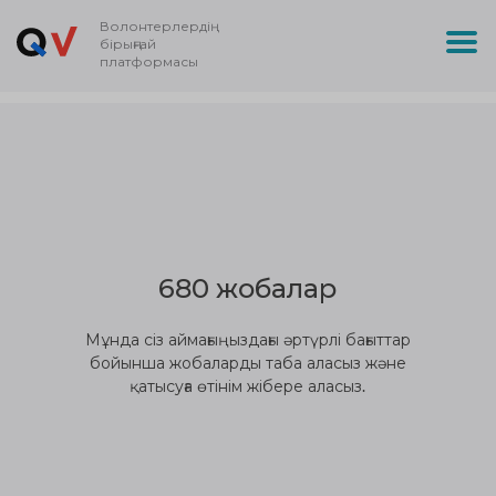
Волонтерлердің
бірыңғай
платформасы
680 жобалар
Мұнда сіз аймағыңыздағы әртүрлі бағыттар
бойынша жобаларды таба аласыз және
қатысуға өтінім жібере аласыз.