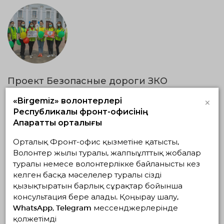
Проект Безопасные дороги ЗКО
20.06.2019 — 20.06.2024, с 16:24 по 16:24
×
«Birgemiz» волонтерлері
Батыс Қазақстан облысы, Орал
Республикалық фронт-офисінің
ОО Гаухар жолы
Ақпараттық орталығы
Әлеуметтік волонтерлік
ТЖ волонтерлік
Орталық Фронт-офис қызметіне қатысты,
Волонтер жылы туралы, жалпыұлттық жобалар
06.05.2026 19:14
Аяқталды
туралы немесе волонтерлікке байланысты кез
келген басқа мәселелер туралы сізді
қызықтыратын барлық сұрақтар бойынша
консультация бере алады. Қоңырау шалу,
WhatsApp, Telegram мессенджерлерінде
қолжетімді