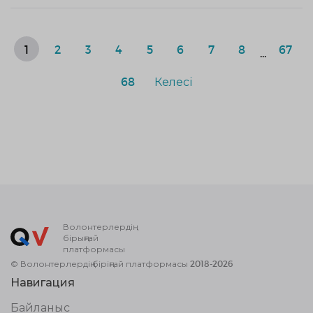
1
2
3
4
5
6
7
8
67
...
68
Келесі
Волонтерлердің
бірыңғай
платформасы
© Волонтерлердің біріңғай платформасы 2018-2026
Навигация
Байланыс