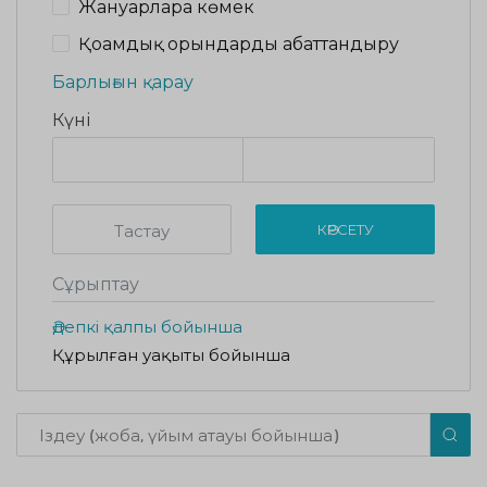
Жануарларға көмек
Қоғамдық орындарды абаттандыру
Барлығын қарау
Күні
Тастау
КӨРСЕТУ
Сұрыптау
Әдепкі қалпы бойынша
Құрылған уақыты бойынша