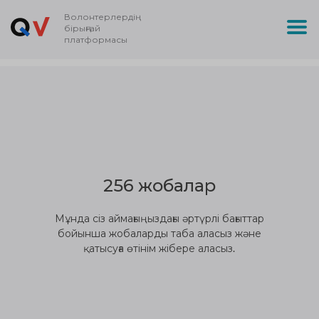
Волонтерлердің
бірыңғай
платформасы
256 жобалар
Мұнда сіз аймағыңыздағы әртүрлі бағыттар
бойынша жобаларды таба аласыз және
қатысуға өтінім жібере аласыз.