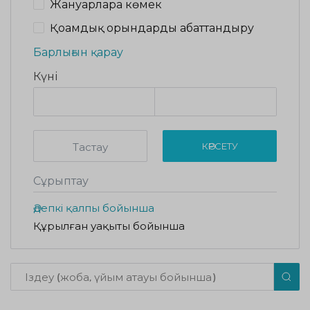
Жануарларға көмек
Қоғамдық орындарды абаттандыру
Барлығын қарау
Күні
Тастау
КӨРСЕТУ
Сұрыптау
Әдепкі қалпы бойынша
Құрылған уақыты бойынша