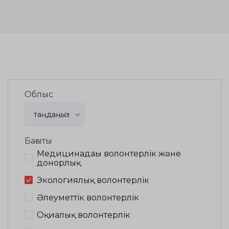
Облыс
таңдаңыз
Бағыты
Медицинадағы волонтерлік және
донорлық
Экологиялық волонтерлік
Әлеуметтік волонтерлік
Оқиғалық волонтерлік