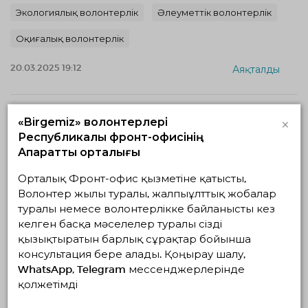
Экологиялық волонтерлік
Әлеуметтік волонтерлік
Оқиғалық волонтерлік
20.03.2025 19:12
Аяқталды
×
«Birgemiz» волонтерлері
Республикалық фронт-офисінің
Ақпараттық орталығы
Орталық Фронт-офис қызметіне қатысты,
Волонтер жылы туралы, жалпыұлттық жобалар
туралы немесе волонтерлікке байланысты кез
этноярмарка ремесленников,
келген басқа мәселелер туралы сізді
посвященная празднованию "Наурыз"
қызықтыратын барлық сұрақтар бойынша
22.03.2025 — 22.03.2025, с 10:02 по 17:02
консультация бере алады. Қоңырау шалу,
Жетісу облысы, Талдықорған
WhatsApp, Telegram мессенджерлерінде
филиал OO "Kaz Eco Patrol области Жетісу город
қолжетімді
Талдыкорган