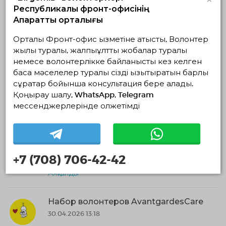
Республикалық фронт-офисінің
Ақпараттық орталығы
Орталық Фронт-офис қызметіне қатысты, Волонтер
Ұқсас жобалар
жылы туралы, жалпыұлттық жобалар туралы
немесе волонтерлікке байланысты кез келген
Жылы патруль: Түркістандағы панасыз
жануарларға көмек акциясы
басқа мәселелер туралы сізді қызықтыратын барлық
сұрақтар бойынша консультация бере алады.
24.07.2026 22:25
Қоңырау шалу, WhatsApp, Telegram
31.07.2026 — 31.07.2026, с 18:00 по 20:00
мессенджерлерінде қолжетімді
Түркістан облысы, Түркістан
Synapse
Экологиялық волонтерлік
+7 (708) 706-42-42
Жануарларға көмек
Аяқталды
Набор волонтеров AvantgardesCare
30.04.2026 13:18