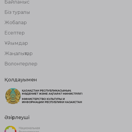
Байланыс
Біз туралы
Жобалар
Есептер
Ұйымдар
Жаңалықтар
Волонтерлер
Қолдауымен
Әзірлеуші