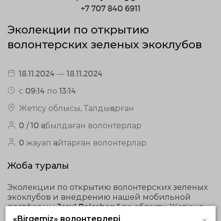
+7 707 840 6911
Эколекции по открытию
волонтерских зеленых экоклубов
18.11.2024 — 18.11.2024
с 09:14 по 13:14
Жетісу облысы, Талдықорған
0 / 10 қабылдаған волонтерлар
0 жауап қайтарған волонтерлар
Жоба туралы
Эколекции по открытию волонтерских зеленых
экоклубов и внедрению нашей мобильной
платформы Jasyl Bolashaq " по области Жетісу в
Ескельдинском районе
×
«Birgemiz» волонтерлері