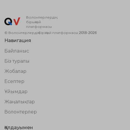
Волонтерлердің
бірыңғай
платформасы
© Волонтерлердің біріңғай платформасы 2018-2026
Навигация
Байланыс
Біз туралы
Жобалар
Есептер
Ұйымдар
Жаңалықтар
Волонтерлер
Қолдауымен