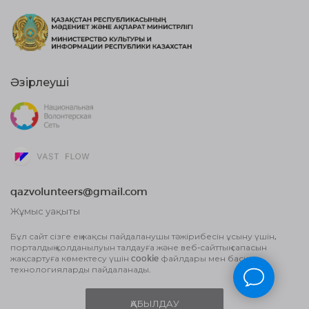
Әзірлеуші
qazvolunteers@gmail.com
Жұмыс уақыты
10:00 бастап, 18:00 дейін
Бұл сайт сізге ең жақсы пайдаланушы тәжірибесін ұсыну үшін,
порталдың қолданылуын талдауға және веб-сайттың сапасын
Жария оферта шарты
жақсартуға көмектесу үшін cookie файлдары мен басқа
Деректерді өңдеу туралы Пайдаланушы
технологияларды пайдаланады.
келісім және Құпиялылық саясаты
ҚАБЫЛДАУ