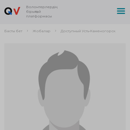
Волонтерлердің
бірыңғай
платформасы
Басты бет
Жобалар
Доступный Усть-Каменогорск