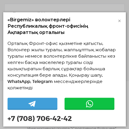
Доступный Усть-Каменогорск
×
«Birgemiz» волонтерлері
01.03.20 — 01.03.21
Республикалық фронт-офисінің
с 00:00 по 00:00
Ақпараттық орталығы
0 / 20 бос емес
Орталық Фронт-офис қызметіне қатысты,
Волонтер жылы туралы, жалпыұлттық жобалар
ҚАБЫЛДАУ АЯҚТАЛДЫ
туралы немесе волонтерлікке байланысты кез
Толығырақ
келген басқа мәселелер туралы сізді
қызықтыратын барлық сұрақтар бойынша
консультация бере алады. Қоңырау шалу,
WhatsApp, Telegram мессенджерлерінде
қолжетімді
Ұқсас жобалар
"Спортивное будущее"
25.07.2026 09:00
30.07.2026 — 09.08.2026, с 22:26 по 22:14
+7 (708) 706-42-42
Астана, Астана
Инициативная группа "Спортивное Будущее"