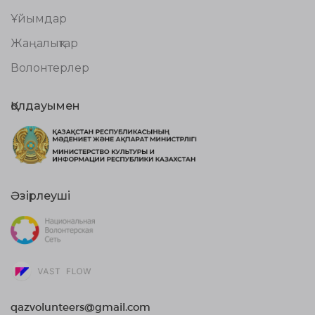
Ұйымдар
Жаңалықтар
Волонтерлер
Қолдауымен
Әзірлеуші
qazvolunteers@gmail.com