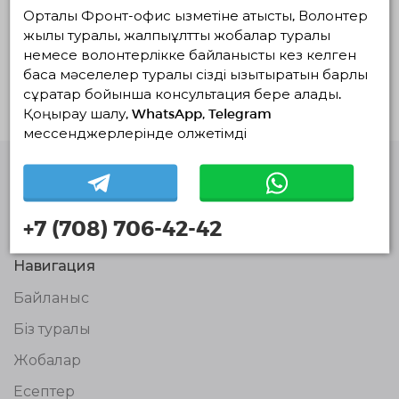
Орталық Фронт-офис қызметіне қатысты, Волонтер
Жоба туралы
жылы туралы, жалпыұлттық жобалар туралы
немесе волонтерлікке байланысты кез келген
Обучение в Тренинговом Центре женщин,
басқа мәселелер туралы сізді қызықтыратын барлық
воспитывающих детей с особыми
сұрақтар бойынша консультация бере алады.
потребностями.
Қоңырау шалу, WhatsApp, Telegram
мессенджерлерінде қолжетімді
Волонтерлердің
бірыңғай
+7 (708) 706-42-42
платформасы
© Волонтерлердің біріңғай платформасы 2018-2026
Навигация
Байланыс
Біз туралы
Жобалар
Есептер