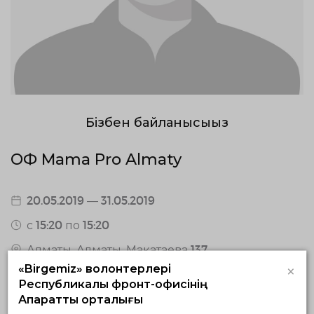
Бізбен байланысыңыз
ОФ Mama Pro Almaty
20.05.2019 — 31.05.2019
с 15:20 по 15:20
Алматы, Алматы, Макатаева 137
×
«Birgemiz» волонтерлері
0 / 4 қабылдаған волонтерлар
Республикалық фронт-офисінің
0 жауап қайтарған волонтерлар
Ақпараттық орталығы