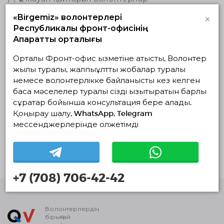
×
«Birgemiz» волонтерлері
Жоба туралы
Республикалық фронт-офисінің
Ақпараттық орталығы
При КГП на ПХВ «Поликлиника №1 г.Усть-
Каменогорска» УЗ ВКО было создано
Орталық Фронт-офис қызметіне қатысты, Волонтер
волонтерское движение «Быть рядом».
жылы туралы, жалпыұлттық жобалар туралы
Основный вид деятельности студентов,
немесе волонтерлікке байланысты кез келген
занимающейся волонтерской деятельность в
басқа мәселелер туралы сізді қызықтыратын барлық
поликлинике является социальная работа с
сұрақтар бойынша консультация бере алады.
детьми, престарелыми людьми и инвалидами.
Қоңырау шалу, WhatsApp, Telegram
Цель проекта - социальная поддержка семей с
детьми, престарелыми людьми и инвалидами,
мессенджерлерінде қолжетімді
улучшение качества жизни,повышение
социальной адаптации и интеграция людей,
имеющих инвалидность в общество;
+7 (708) 706-42-42
Волонтерлердің
бірыңғай