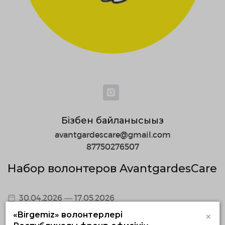
Бізбен байланысыңыз
avantgardescare@gmail.com
87750276507
Набор волонтеров AvantgardesCare
30.04.2026 — 17.05.2026
×
«Birgemiz» волонтерлері
с 10:14 по 10:17