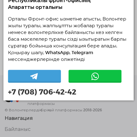
Республикалық фронт-офисінің
Астана, Астана
Ақпараттық орталығы
0 / 15 қабылдаған волонтерлар
Орталық Фронт-офис қызметіне қатысты, Волонтер
жылы туралы, жалпыұлттық жобалар туралы
0 жауап қайтарған волонтерлар
немесе волонтерлікке байланысты кез келген
басқа мәселелер туралы сізді қызықтыратын барлық
Жоба туралы
сұрақтар бойынша консультация бере алады.
Қоңырау шалу, WhatsApp, Telegram
Ищем людей в нашу организацию
мессенджерлерінде қолжетімді
«AvantgardesCare»
+7 (708) 706-42-42
Волонтерлердің
бірыңғай
платформасы
© Волонтерлердің біріңғай платформасы 2018-2026
Навигация
Байланыс