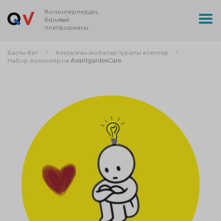
Волонтерлердің
бірыңғай
платформасы
Басты бет
Аяқталған жобалар туралы есептер
Набор волонтеров AvantgardesCare