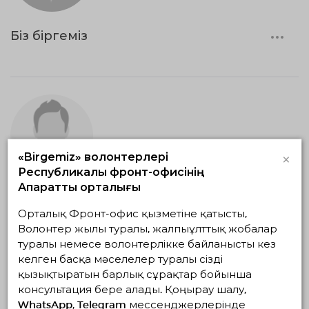
Біз біргеміз
×
«Birgemiz» волонтерлері
Республикалық фронт-офисінің
Ақпараттық орталығы
Жылы жүрек
Орталық Фронт-офис қызметіне қатысты,
Волонтер жылы туралы, жалпыұлттық жобалар
туралы немесе волонтерлікке байланысты кез
келген басқа мәселелер туралы сізді
қызықтыратын барлық сұрақтар бойынша
консультация бере алады. Қоңырау шалу,
WhatsApp, Telegram мессенджерлерінде