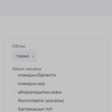
Облыс
таңдаңыз
Ұйым нысаны
Қоғамдық бірлестік
Қоғамдық қор
Қайырымдылық қоры
Волонтерлік қозғалыс
Бастамашыл топ