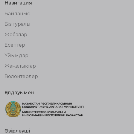
Навигация
Байланыс
Біз туралы
Жобалар
Есептер
Ұйымдар
Жаңалықтар
Волонтерлер
Қолдауымен
Әзірлеуші