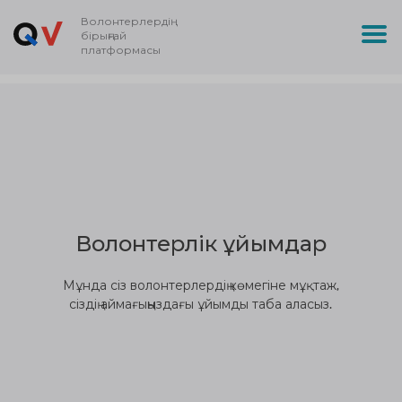
Волонтерлердің
бірыңғай
платформасы
Волонтерлік ұйымдар
Мұнда сіз волонтерлердің көмегіне мұқтаж,
сіздің аймағыңыздағы ұйымды таба аласыз.