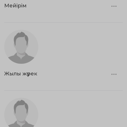
Мейірім
Жылы жүрек