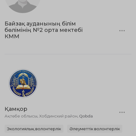
Байзақ ауданының білім
бөлімінің №2 орта мектебі
КММ
Қамқор
Ақтөбе облысы, Хобдинский район, Qobda
Экологиялық волонтерлік
Әлеуметтік волонтерлік