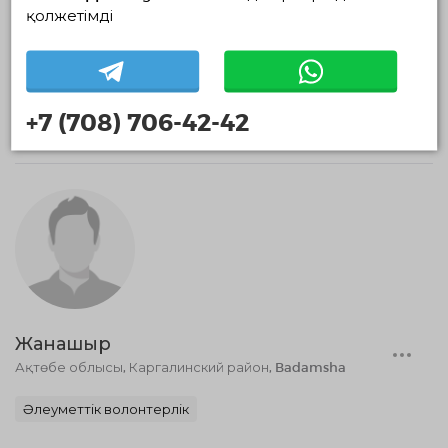
қолжетімді
Мәртөк аудандық жастар
ресурстық орталығы
+7 (708) 706-42-42
Жанашыр
Ақтөбе облысы, Каргалинский район, Badamsha
Әлеуметтік волонтерлік