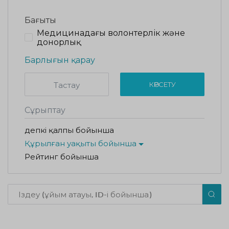
Бағыты
Медицинадағы волонтерлік және
донорлық
Барлығын қарау
Тастау
КӨРСЕТУ
Сұрыптау
Әдепкі қалпы бойынша
Құрылған уақыты бойынша
Рейтинг бойынша