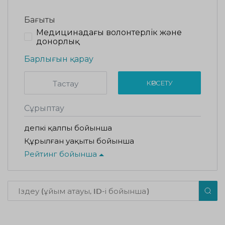
Бағыты
Медицинадағы волонтерлік және
донорлық
Барлығын қарау
Тастау
КӨРСЕТУ
Сұрыптау
Әдепкі қалпы бойынша
Құрылған уақыты бойынша
Рейтинг бойынша