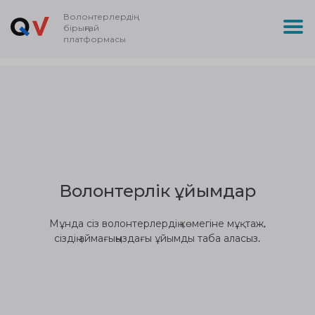
Волонтерлердің
бірыңғай
платформасы
Волонтерлік ұйымдар
Мұнда сіз волонтерлердің көмегіне мұқтаж,
сіздің аймағыңыздағы ұйымды таба аласыз.