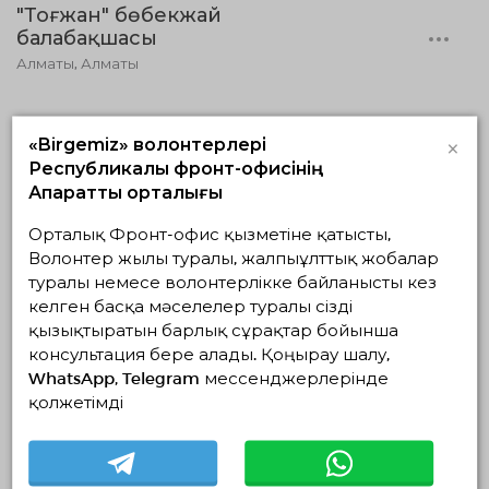
"Тоғжан" бөбекжай
балабақшасы
Алматы, Алматы
×
«Birgemiz» волонтерлері
Республикалық фронт-офисінің
Ақпараттық орталығы
Орталық Фронт-офис қызметіне қатысты,
Волонтер жылы туралы, жалпыұлттық жобалар
туралы немесе волонтерлікке байланысты кез
келген басқа мәселелер туралы сізді
Отдел внутренней
қызықтыратын барлық сұрақтар бойынша
политики
консультация бере алады. Қоңырау шалу,
Ақмола облысы, Демо район, Демо село
WhatsApp, Telegram мессенджерлерінде
қолжетімді