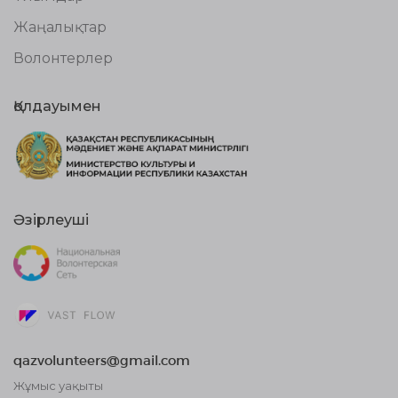
Жаңалықтар
Волонтерлер
Қолдауымен
Әзірлеуші
qazvolunteers@gmail.com
Жұмыс уақыты