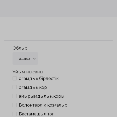
Облыс
таңдаңыз
Ұйым нысаны
Қоғамдық бірлестік
Қоғамдық қор
Қайырымдылық қоры
Волонтерлік қозғалыс
Бастамашыл топ