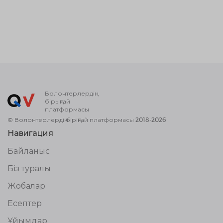
Волонтерлердің
бірыңғай
платформасы
© Волонтерлердің біріңғай платформасы 2018-2026
Навигация
Байланыс
Біз туралы
Жобалар
Есептер
Ұйымдар