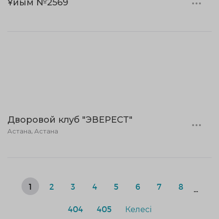
Ұйым №2569
Дворовой клуб "ЭВЕРЕСТ"
Астана, Астана
1
2
3
4
5
6
7
8
...
404
405
Келесі