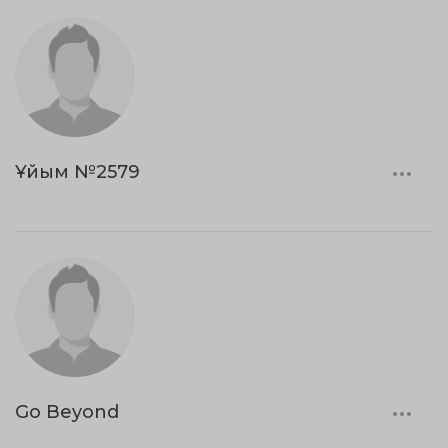
Ұйым №2579
Go Beyond