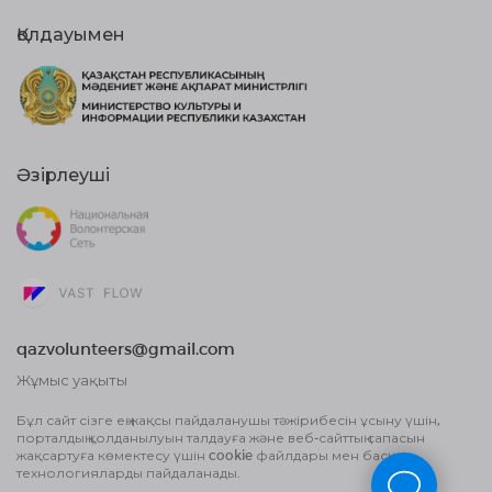
Қолдауымен
Әзірлеуші
qazvolunteers@gmail.com
Жұмыс уақыты
10:00 бастап, 18:00 дейін
Бұл сайт сізге ең жақсы пайдаланушы тәжірибесін ұсыну үшін,
порталдың қолданылуын талдауға және веб-сайттың сапасын
Жария оферта шарты
жақсартуға көмектесу үшін cookie файлдары мен басқа
Деректерді өңдеу туралы Пайдаланушы
технологияларды пайдаланады.
келісім және Құпиялылық саясаты