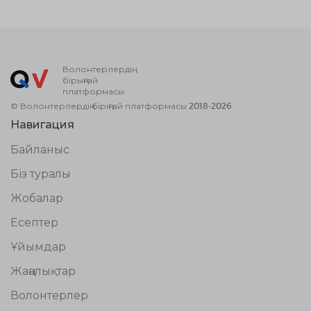
Волонтерлердің
бірыңғай
платформасы
© Волонтерлердің біріңғай платформасы 2018-2026
Навигация
Байланыс
Біз туралы
Жобалар
Есептер
Ұйымдар
Жаңалықтар
Волонтерлер