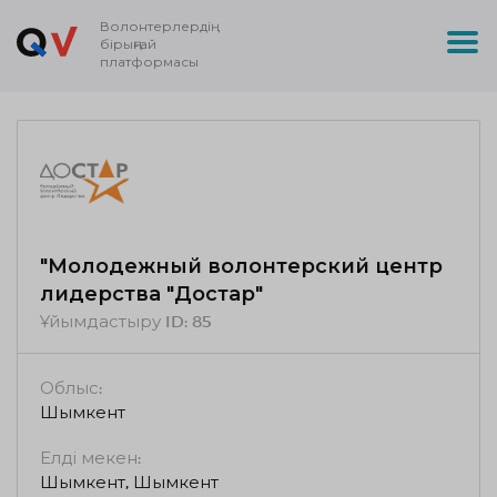
Волонтерлердің
бірыңғай
платформасы
"Молодежный волонтерский центр
лидерства "Достар"
Ұйымдастыру ID:
85
Облыс:
Шымкент
Елді мекен:
Шымкент, Шымкент