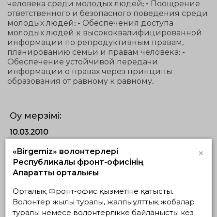
человека среди молодых людей; - Поощрение
ответственного и безопасного поведения среди
молодых людей; - Обеспечения доступа
молодых людей к высококвалифицированной
информации по репродуктивным правам,
планированию семьи и правам человека; -
Обеспечение устойчивой передачи
информации о правах через принципы
образования от равному к равному.
Оқу мерзімі:
10.03.2010
×
«Birgemiz» волонтерлері
Бастық:
Республикалық фронт-офисінің
Председатель Янченюк Оксана Викторовна
Ақпараттық орталығы
Заңды мекен-жайы:
Орталық Фронт-офис қызметіне қатысты,
Волонтер жылы туралы, жалпыұлттық жобалар
160000, ул. Республики,12а, г. Шымкент
туралы немесе волонтерлікке байланысты кез