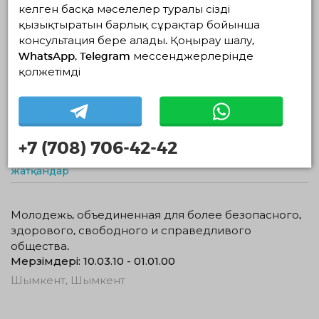
келген басқа мәселелер туралы сізді
Нақты мекен-жайы:
қызықтыратын барлық сұрақтар бойынша
-
консультация бере алады. Қоңырау шалу,
WhatsApp, Telegram мессенджерлерінде
қолжетімді
Жобалар
+7 (708) 706-42-42
Жүзеге асып
1
Жоспардағылар
Аяқталғандар
жатқандар
Молодежь, объединенная для более безопасного,
здорового, свободного и справедливого
общества.
Мерзімдері: 10.03.10 - 01.01.00
Шымкент, Шымкент