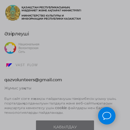
Әзірлеуші
qazvolunteers@gmail.com
Жұмыс уақыты
10:00 бастап, 18:00 дейін
Бұл сайт сізге ең жақсы пайдаланушы тәжірибесін ұсыну үшін,
порталдың қолданылуын талдауға және веб-сайттың сапасын
Жария оферта шарты
жақсартуға көмектесу үшін cookie файлдары мен басқа
Деректерді өңдеу туралы Пайдаланушы
технологияларды пайдаланады.
келісім және Құпиялылық саясаты
ҚАБЫЛДАУ