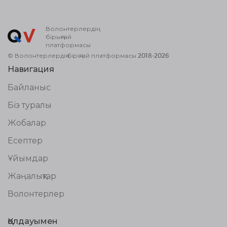
Волонтерлердің
бірыңғай
платформасы
© Волонтерлердің біріңғай платформасы 2018-2026
Навигация
Байланыс
Біз туралы
Жобалар
Есептер
Ұйымдар
Жаңалықтар
Волонтерлер
Қолдауымен