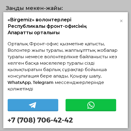
Заңды мекен-жайы:
12 мкр - дом 69 - кв. 41
×
«Birgemiz» волонтерлері
Республикалық фронт-офисінің
Нақты мекен-жайы:
Ақпараттық орталығы
4 мкр - дом 57 - оф 15
Орталық Фронт-офис қызметіне қатысты,
Волонтер жылы туралы, жалпыұлттық жобалар
туралы немесе волонтерлікке байланысты кез
келген басқа мәселелер туралы сізді
қызықтыратын барлық сұрақтар бойынша
Жобалар
консультация бере алады. Қоңырау шалу,
WhatsApp, Telegram мессенджерлерінде
қолжетімді
Жүзеге асып
Жоспардағылар
Аяқталғандар
жатқандар
Белсенді жобалар жоқ
+7 (708) 706-42-42