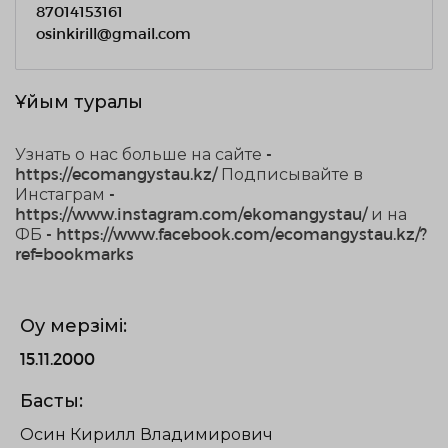
87014153161
osinkirill@gmail.com
Ұйым туралы
Узнать о нас больше на сайте -
https://ecomangystau.kz/ Подписывайте в
Инстаграм -
https://www.instagram.com/ekomangystau/ и на
ФБ - https://www.facebook.com/ecomangystau.kz/?
ref=bookmarks
Оқу мерзімі:
15.11.2000
Бастық:
Осин Кирилл Владимирович