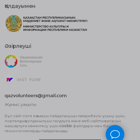
Қолдауымен
Әзірлеуші
qazvolunteers@gmail.com
Жұмыс уақыты
10:00 бастап, 18:00 дейін
Бұл сайт сізге ең жақсы пайдаланушы тәжірибесін ұсыну үшін,
порталдың қолданылуын талдауға және веб-сайттың сапасын
Жария оферта шарты
жақсартуға көмектесу үшін cookie файлдары мен басқа
Деректерді өңдеу туралы Пайдаланушы
технологияларды пайдаланады.
келісім және Құпиялылық саясаты