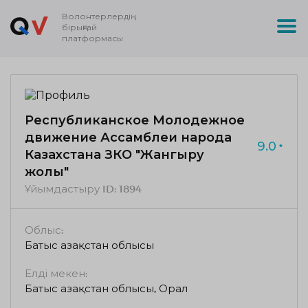
Волонтерлердің
бірыңғай
платформасы
Республиканское Молодежное
движение Ассамблеи народа
9.0
Казахстана ЗКО "Жангыру
жолы"
Ұйымдастыру ID:
1894
Облыс:
Батыс Қазақстан облысы
Елді мекен:
Батыс Қазақстан облысы, Орал