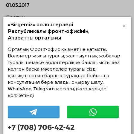
01.05.2017
Бастық:
×
«Birgemiz» волонтерлері
Шек Владимир Юрьевич
Республикалық фронт-офисінің
Ақпараттық орталығы
Нақты мекен-жайы:
Орталық Фронт-офис қызметіне қатысты,
Микрорайон Астана 10, 24 кабинет
Волонтер жылы туралы, жалпыұлттық жобалар
туралы немесе волонтерлікке байланысты кез
келген басқа мәселелер туралы сізді
қызықтыратын барлық сұрақтар бойынша
консультация бере алады. Қоңырау шалу,
Жобалар
WhatsApp, Telegram мессенджерлерінде
қолжетімді
Жүзеге асып
Жоспардағылар
Аяқталғандар
жатқандар
Белсенді жобалар жоқ
+7 (708) 706-42-42