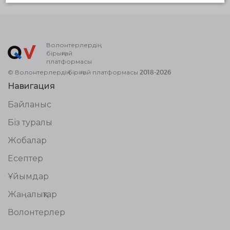
Волонтерлердің
бірыңғай
платформасы
© Волонтерлердің біріңғай платформасы 2018-2026
Навигация
Байланыс
Біз туралы
Жобалар
Есептер
Ұйымдар
Жаңалықтар
Волонтерлер