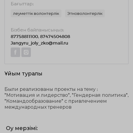
Бағыттар:
Әлеуметтік волонтерлік
Этноволонтерлік
Бізбен байланысыңыз:
87758811100, 87474504808
Jangyru_joly_zko@mail.ru
Ұйым туралы
Были реализованы проекты на тему :
"Мотивация и лидерство", "Гендерная политика",
"Командообразование" с привлечением
международных тренеров
Оқу мерзімі: