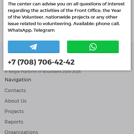
The center can advise you on all questions of interest
Implementing
Planned
Finished
regarding the activities of the Front Office, the Year
of the Volunteer, nationwide projects or any other
No active projects
issue related to volunteering. Available: phone call,
WhatsApp, Telegram
+7 (708) 706-42-42
Single Platform of
Volunteers
© Single Platform of Volunteers 2018-2026
Navigation
Contacts
About Us
Projects
Reports
Organizations