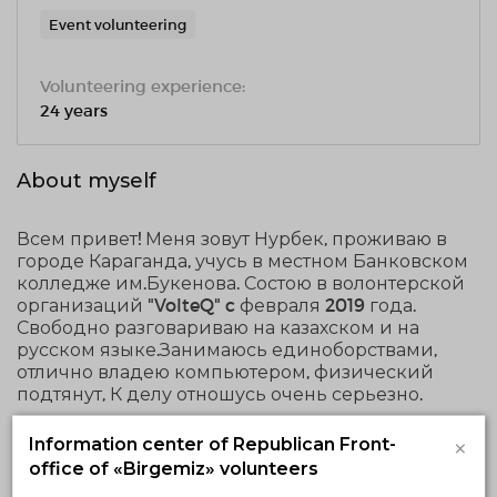
Event volunteering
Volunteering experience:
24 years
About myself
Всем привет! Меня зовут Нурбек, проживаю в
городе Караганда, учусь в местном Банковском
колледже им.Букенова. Состою в волонтерской
организаций "VolteQ" c февраля 2019 года.
Свободно разговариваю на казахском и на
русском языке.Занимаюсь единоборствами,
отлично владею компьютером, физический
подтянут, К делу отношусь очень серьезно.
×
Information center of Republican Front-
Voluntary activities
office of «Birgemiz» volunteers