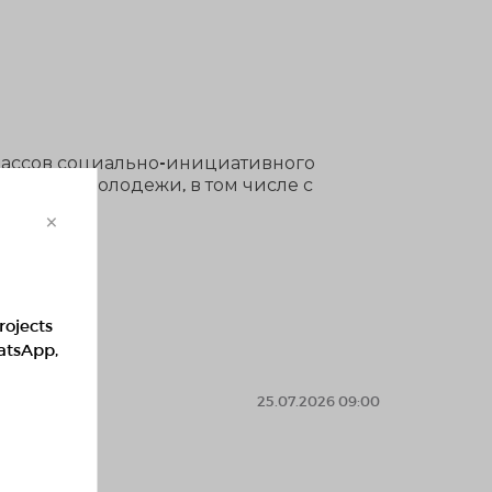
лассов социально-инициативного
я детей, молодежи, в том числе с
×
rojects
hatsApp,
25.07.2026 09:00