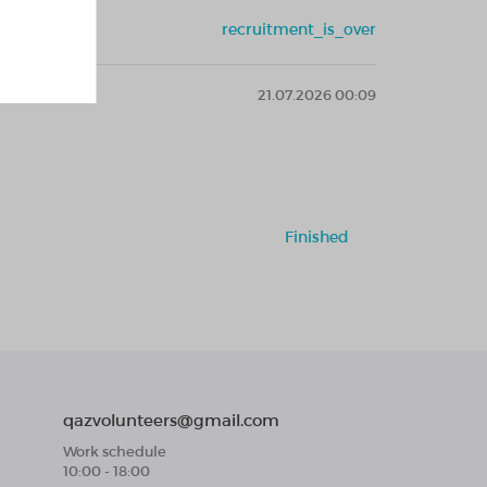
recruitment_is_over
етской
21.07.2026 00:09
Finished
qazvolunteers@gmail.com
Work schedule
10:00 - 18:00