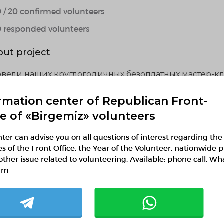
0 / 20 confirmed volunteers
0 responded volunteers
ut project
вели наших круглогодичных безоплатных мастер-к
екта креатив этноцентра “Мамания -онер мектебі” дл
клюзией
rmation center of Republican Front-
ce of «Birgemiz» volunteers
ter can advise you on all questions of interest regarding the
ies of the Front Office, the Year of the Volunteer, nationwide p
other issue related to volunteering. Available: phone call, W
ilar projects
am
"Спортивное будущее"
30.07.2026 — 09.08.2026, fr 22:26 to 22:14
Astana, Astana
Инициативная группа "Спортивное Будущее"