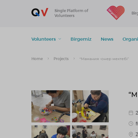
Single Platform of
Bir
Volunteers
Volunteers
Birgemiz
News
Organi
Home
Projects
“Мамания -онер мектебі”
“М
f