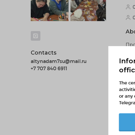
Abo
Про
про
Contacts
ин
Info
altynadam7su@mail.ru
+7 707 840 6911
offi
The cen
activit
or any 
Sim
Telegr