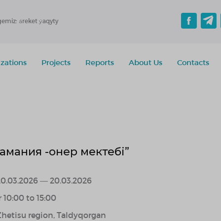
gemiz: áreket ýaqyty
zations
Projects
Reports
About Us
Contacts
амания -онер мектебі”
20.03.2026 — 20.03.2026
r 10:00 to 15:00
Zhetisu region, Taldyqorgan