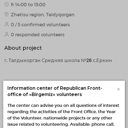
fr 14:00 to 15:00
Zhetisu region, Taldyqorgan
0 / 5 confirmed volunteers
0 responded volunteers
About project
г. Талдыкорган Средняя школа №26 с.Еркин
Similar projects
×
Information center of Republican Front-
office of «Birgemiz» volunteers
"Спортивное будущее"
25.07.2026 09:00
The center can advise you on all questions of interest
30.07.2026 — 09.08.2026, fr 22:26 to 22:14
regarding the activities of the Front Office, the Year
Astana, Astana
of the Volunteer, nationwide projects or any other
Инициативная группа "Спортивное Будущее"
issue related to volunteering. Available: phone call,