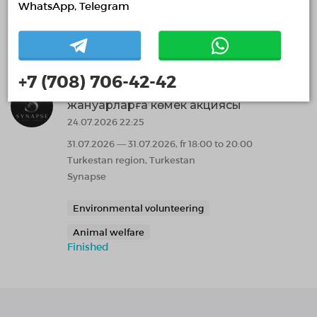
WhatsApp, Telegram
Social volunteering
Sports and healthy lifestyle
recruitment_is_over
+7 (708) 706-42-42
Жылы патруль: Түркістандағы панасыз
жануарларға көмек акциясы
24.07.2026 22:25
31.07.2026 — 31.07.2026, fr 18:00 to 20:00
Turkestan region, Turkestan
Synapse
Environmental volunteering
Animal welfare
Finished