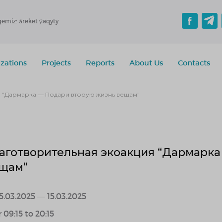
gemiz: áreket ýaqyty
zations
Projects
Reports
About Us
Contacts
 “Дармарка — Подари вторую жизнь вещам”
аготворительная экоакция “Дармарка
щам”
5.03.2025 — 15.03.2025
r 09:15 to 20:15