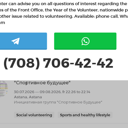
его нового владельца и продолжит служить, а мы с
ter can advise you on all questions of interest regarding the
у, что нас окружает, ведь на изготовление каждой в
ies of the Front Office, the Year of the Volunteer, nationwide p
родных ресурсов, ради этого губится природа, дере
other issue related to volunteering. Available: phone call, W
валялись на свалках, поделитесь излишками, для вто
am
та с 11.00 до 15.00 ул.Кунаева 47 в здании “Жетісу 
ей: +7 700 662 7414 +7 705 819 6769 Как участвовать
лужить, в чистом, опрятном виде, и не забудьте по
айте вместе сделаем мир чище и теплее. Ваш вклад
 (708) 706-42-42
ilar projects
"Спортивное будущее"
30.07.2026 — 09.08.2026, fr 22:26 to 22:14
Astana, Astana
Инициативная группа "Спортивное Будущее"
Social volunteering
Sports and healthy lifestyle