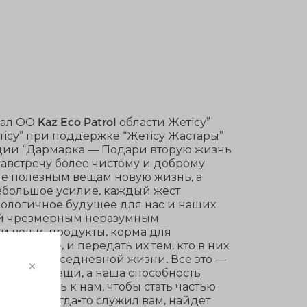
 ОО Kaz Eco Patrol области Жетісу”
тісу” при поддержке “Жетісу Жастары”
кции “Дармарка — Подари вторую жизнь
навстречу более чистому и доброму
не полезным вещам новую жизнь, а
небольшое усилие, каждый жест
кологичное будущее для нас и наших
ый чрезмерным неразумным
и вещи, продукты, корма для
ользуете, и передать их тем, кто в них
ет вам в повседневной жизни. Все это —
×
 это не вещи, а наша способность
диняйтесь к нам, чтобы стать частью
оторый когда-то служил вам, найдет