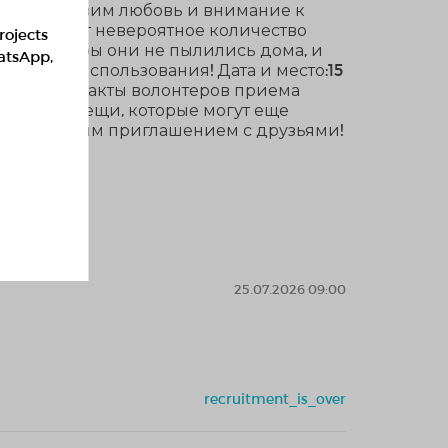
 вами проявим любовь и внимание к
ещи, уходит невероятное количество
rojects
вья, и чтобы они не пылились дома, и
hatsApp,
ричного использования! Дата и место:15
Жастары” Контакты волонтеров приема
:приносите вещи, которые могут еще
делиться этим приглашением с друзьями!
 важен!
25.07.2026 09:00
recruitment_is_over