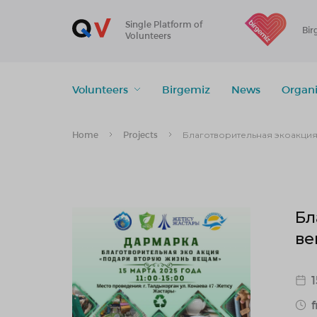
Single Platform of
Bir
Volunteers
Volunteers
Birgemiz
News
Organi
Home
Projects
Благотворительная экоакция
Бл
ве
1
f