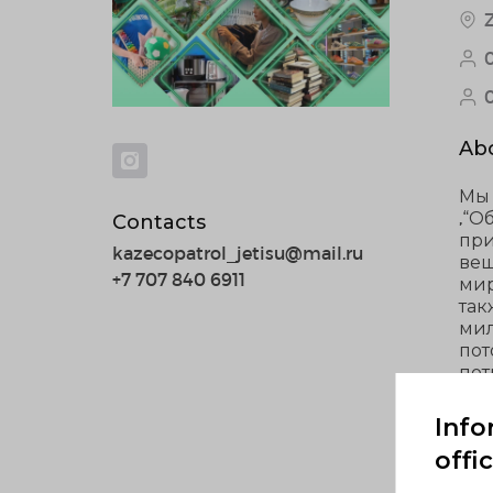
Abo
Мы 
,“О
Contacts
при
kazecopatrol_jetisu@mail.ru
вещ
+7 707 840 6911
мир
так
мил
пот
пот
без
нуж
Info
без
offi
заб
доб