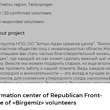
Zhetisu region, Taldyqorgan
0 / 20 confirmed volunteers
0 responded volunteers
ut project
группа НПО, ОО “Алтын Адам креатив центр”, “Филиал
бластное общество лиц с инвалидностью области Же
глашаем вас стать частью благотворительной экоа
ам”, где каждый из нас может сделать важный шаг 
у. Вместе мы можем подарить старым, но еще впол
же проявить заботу о нашей планете. Ведь каждое 
осердия и внимательности — это вклад в лучшее э
омков, для снижения углеродного следа, наносим
реблением человека. Ваш вклад: Вы можете принест
домных животных, предметы быта, которые уже не исп
дается. А также выбрать для себя что-то, что помож
rmation center of Republican Front-
возмездно и с чистым сердцем. Ведь самое ценное —
ce of «Birgemiz» volunteers
отиться друг о друге и об окружающем мире. Присое
рого и полезного события! Пусть каждый предмет, к