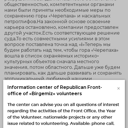
общественностью, компетентными органами
нами были приняты необходимые меры по
сохранению горы «Черепаха» и наскальных
петроглифов.На законной основе освоение
карьера остановлено, компании предоставлен
другой участок.Есть соответствующее решение
суда.То есть совместными усилиями в этом
вопросе поставлена точка над «i»Теперь мы
будем работать над тем, чтобы гора «Черепаха»
вошла в список охраняемых историко-
культурных объектов сначала местного
значения, потом областного. Дальше уже будем
планировать, как дальше развивать и сохранять
этотуникальный, любимый нашими
горожанами, объект.Кроме того, глава региона,
×
Information center of Republican Front-
проанонсировав проведение в
office of «Birgemiz» volunteers
урочищеКызылтас эко-акции, которая пройдет
под эгидой «Таза Қазақстан» 3 октября, пригласил
The center can advise you on all questions of interest
всех желающих принять участие в важном для
regarding the activities of the Front Office, the Year
сохранения«Черепахи» мероприятии.Пресс-
of the Volunteer, nationwide projects or any other
служба акима области Жетісу ✅3 октября 11.00
issue related to volunteering. Available: phone call,
приглашаем всех неравнодушных людей,