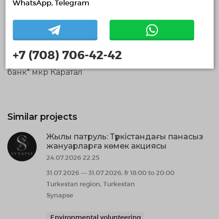
WhatsApp, Telegram
поддержать, нашу совместную "экологическую
акцию "Кызыл-тас-Тасбақа" в рамках программы
#тазақазахстан организованной
@taldyqorgan_akimdigi @jetisu_akimdigi ✅Будет
организован трансфер для участников,
+7 (708) 706-42-42
волонтеров: -остановка Рахат ул.Назарбаева
-остановка Самал ул.Конаева -остановка "Халык
банк" мкр Каратал
Similar projects
Жылы патруль: Түркістандағы панасыз
жануарларға көмек акциясы
24.07.2026 22:25
31.07.2026 — 31.07.2026, fr 18:00 to 20:00
Turkestan region, Turkestan
Synapse
Environmental volunteering