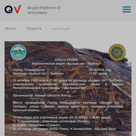
Single Platform of
Volunteers
Home
Projects
экоакция