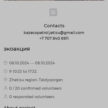
Contacts
kazecopatrol.jetisu@gmail.com
+7 707 840 6911
экоакция
08.10.2024 — 08.10.2024
fr 10:33 to 17:32
Zhetisu region, Taldyqorgan
0 / 20 confirmed volunteers
0 responded volunteers
About project