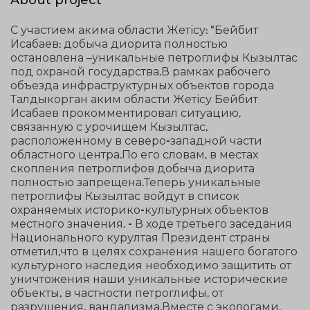
С участием акима области Жетісу: "Бейбит
Исабаев: добыча диорита полностью
остановлена –уникальные петроглифы Кызылтас
под охраной государства.В рамках рабочего
объезда инфраструктурных объектов города
Талдыкорган аким области Жетісу Бейбит
Исабаев прокомментировал ситуацию,
связанную с урочищем Кызылтас,
расположенному в северо-западной части
областного центра.По его словам, в местах
скопления петроглифов добыча диорита
полностью запрещена.Теперь уникальные
петроглифы Кызылтас войдут в список
охраняемых историко-культурных объектов
местного значения. - В ходе третьего заседания
Национального курултая Президент страны
отметил,что в целях сохранения нашего богатого
культурного наследия необходимо защитить от
уничтожения наши уникальные исторические
объекты, в частности петроглифы, от
разрушения, вандализма.Вместе с экологами,