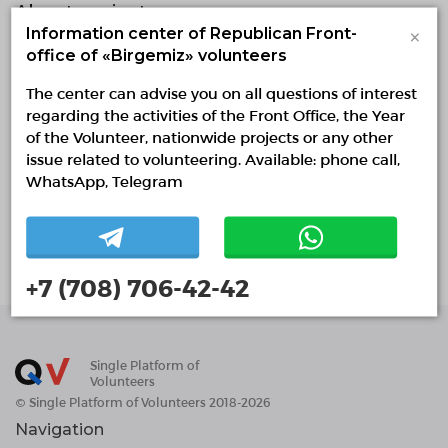
About project
×
Information center of Republican Front-
Цель- развитие социально-направленных услуг
office of «Birgemiz» volunteers
для детства и юношества; развитие
The center can advise you on all questions of interest
волонтерского движения в Акмолинской
области. Задачи: I ..Разработать и внедрить план
regarding the activities of the Front Office, the Year
мероприятий на основе волонтерского
of the Volunteer, nationwide projects or any other
движения по следующим направлениям: 1.
issue related to volunteering. Available: phone call,
Семейный клуб «Наши дети» 2. Клуб
WhatsApp, Telegram
«Веретёнце» 3. Тренажёрный зал «Батыр» 4.
Театральная студия «Жулдыз» 5. АРТ-студия
«Альтаир» 6. Клуб «Юный эколог» 7. Свободная
библиотека: bookcrossing
+7 (708) 706-42-42
Single Platform of
Volunteers
© Single Platform of Volunteers 2018-2026
Navigation