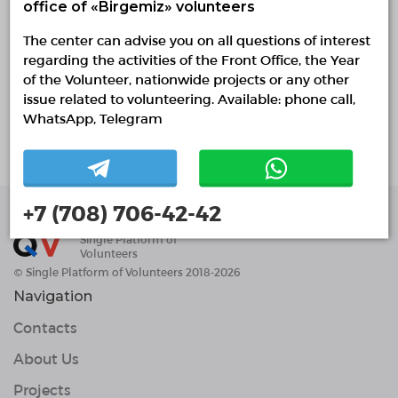
office of «Birgemiz» volunteers
СШ № 2 (Специальная школа) предназначена
The center can advise you on all questions of interest
для детей с расстройством эмоционально-
regarding the activities of the Front Office, the Year
волевой сферы, умственно отсталых
of the Volunteer, nationwide projects or any other
школьников, подготовка их к участию в
issue related to volunteering. Available: phone call,
производительном труде, самостоятельной
WhatsApp, Telegram
жизни, социальной адаптации в условиях
современного общества.
+7 (708) 706-42-42
Single Platform of
Volunteers
© Single Platform of Volunteers 2018-2026
Navigation
Contacts
About Us
Projects