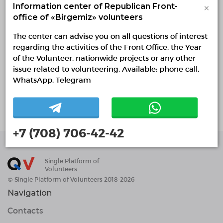
×
Information center of Republican Front-
Zhetisu region, Taldyqorgan
office of «Birgemiz» volunteers
0 / 10 confirmed volunteers
The center can advise you on all questions of interest
regarding the activities of the Front Office, the Year
0 responded volunteers
of the Volunteer, nationwide projects or any other
issue related to volunteering. Available: phone call,
About project
WhatsApp, Telegram
г. Талдыкорган Средняя школа-лицей №29 6
мкр
+7 (708) 706-42-42
Single Platform of
Volunteers
© Single Platform of Volunteers 2018-2026
Navigation
Contacts