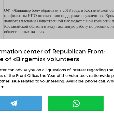
ОФ «Жанашыр бол» образован в 2018 году, в Костанайской об
профильным НПО по оказанию поддержки осужденных. Кроме
являются членами Общественной наблюдательной комиссии 
Костанайской области и ведут активную работу по ресоциал
общественных началах.
Целевая группа: лица, отбывающие наказание в местах лишени
службе пробации
rmation center of Republican Front-
ce of «Birgemiz» volunteers
ter can advise you on all questions of interest regarding the
ies of the Front Office, the Year of the Volunteer, nationwide p
Date of education:
Head:
other issue related to volunteering. Available: phone call, W
15.11.2018
Распеков
am
Legal address:
Actual a
пр. Аль-Фараби, 90
пр. Аль-Ф