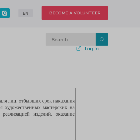
BECOME A VOLUNTEER
EN
Log in
 для лиц, отбывших срок наказания
я художественных мастерских на
реализацией изделий, оказание