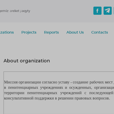
gemiz: áreket ýaqyty
zations
Projects
Reports
About Us
Contacts
About organization
Миссия организации согласно уставу -
создание рабочих мест
в пенитенциарных учреждениях и осужденных, организаци
территории пенитенциарных учреждений с последующей 
консультативной поддержки в решении правовых вопросов.