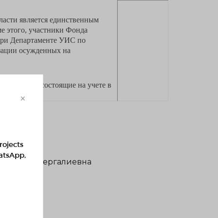
ласти является единственным
 этого, участники Фонда
при Департаменте УИС по
изации осужденных на
я свободы, состоящие на учете в
×
rojects
hatsApp,
а Сабина Сергалиевна
ddress:
араби, 90