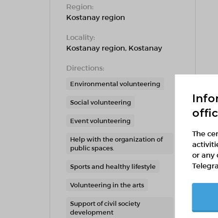
Region:
Kostanay region
Locality:
Kostanay region, Kostanay
Directions:
Environmental volunteering
Info
Social volunteering
offi
Event volunteering
The cen
Help with the organization of
activit
public spaces.
or any 
Telegr
Sports and healthy lifestyle
Volunteering in the arts
Support of civil society
development