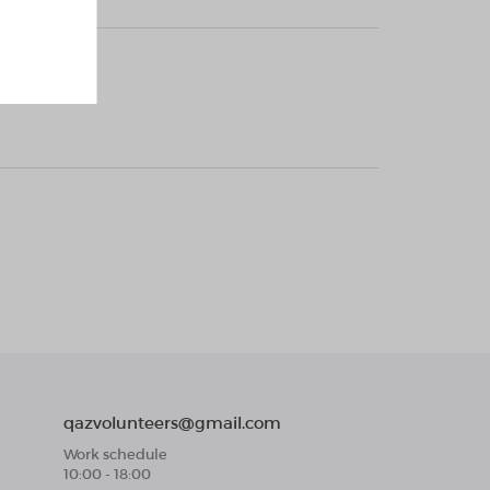
qazvolunteers@gmail.com
Work schedule
10:00 - 18:00